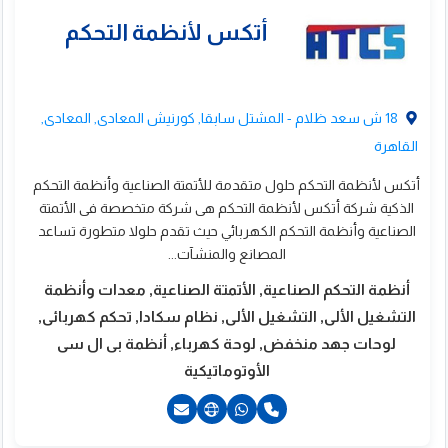
201111960921+
201127772686+
18 ش سعد ظلام - المشتل سابقا, كورنيش المعادى, المعادى,
القاهرة
أتكس لأنظمة التحكم حلول متقدمة للأتمتة الصناعية وأنظمة التحكم
الذكية شركة أتكس لأنظمة التحكم هى شركة متخصصة فى الأتمتة
الصناعية وأنظمة التحكم الكهربائي حيث تقدم حلولا متطورة تساعد
المصانع والمنشآت...
أنظمة التحكم الصناعية, الأتمتة الصناعية, معدات وأنظمة
التشغيل الألى, التشغيل الألى, نظام سكادا, تحكم كهربائى,
لوحات جهد منخفض, لوحة كهرباء, أنظمة بى ال سى
الأوتوماتيكية