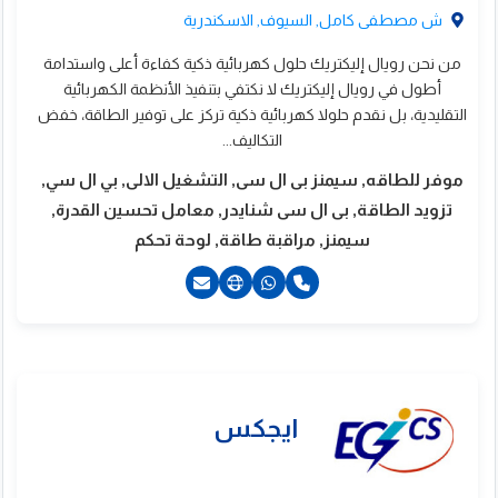
ش مصطفى كامل, السيوف, الاسكندرية
من نحن رويال إليكتريك حلول كهربائية ذكية كفاءة أعلى واستدامة
أطول في رويال إليكتريك لا نكتفي بتنفيذ الأنظمة الكهربائية
التقليدية، بل نقدم حلولا كهربائية ذكية تركز على توفير الطاقة، خفض
التكاليف...
موفر للطاقه, سيمنز بى ال سى, التشغيل الالى, بي ال سي,
تزويد الطاقة, بى ال سى شنايدر, معامل تحسين القدرة,
سيمنز, مراقبة طاقة, لوحة تحكم
ل اس ايجيبت
2035302521+
201223536891+
201285959558+