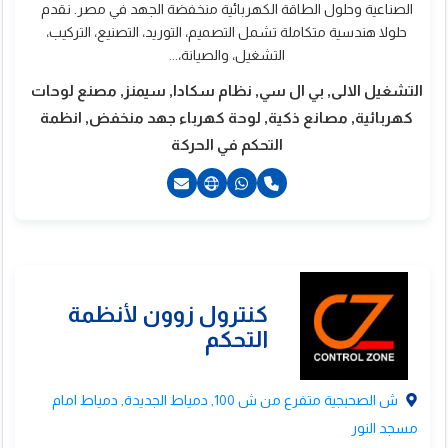
الصناعية وحلول الطاقة الكهربائية منخفضة الجهد في مصر. نقدم
ينمكس اوتوميشن
حلولا هندسية متكاملة تشمل التصميم، التوريد، التصنيع، التركيب،
التشغيل، والصيانة،...
التشغيل الالى, بي ال سي, نظام سكادا, سيمنز, مصنع لوحات
كهربائية, مصانع ذكية, لوحة كهرباء جهد منخفض, انظمة
التحكم في الحركة
20554490287+
20554491440+
201011669806+
201029375737+
ش الصحبجية متفرع من ش 100, دمياط الجديدة, دمياط امام
مسجد النور