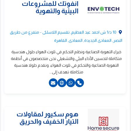
201100627810+
201110108903+
10 د/1 ش احمد عبد العظيم, تقسيم اللاسلكى - متفرع من طريق
النصر, المعادى الجديدة, المعادى, القاهرة
خبراء التهوية الصناعية ونظم التحكم في تلوث الهواء حلول هندسية
متكاملة لتحسين الأداء البيئي والتشغيلي نحن متخصصون في أنظمة
ويال اليكتريك
التهوية الصناعية والتحكم في تلوث الهواء، ونقدم حلولا هندسية
متكاملة تهدف إلى...
2201276665298+
2201001067298+