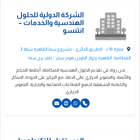
20223491391+
20223491392+
201212812897+
عمارة 16 د - الطريق الدائرى - مشروع سما القاهرة شقة 3,
القطامية, القاهرة بجوار الباورن هوم سنتر - خلف برج سما
نحن رواد في تقديم الحلول الهندسية المتكاملة، أنظمة التحكم
وم سكيور لمقاولات
والأتمتة، والتصوير الحراري عالي الدقة، مع التركيز على الجودة، الابتكار،
والكفاءة التشغيلية لجميع القطاعات الصناعية والتجارية. التصوير
لتيار الخفيف والحريق
الحراري...
20227246037+
201227819961+