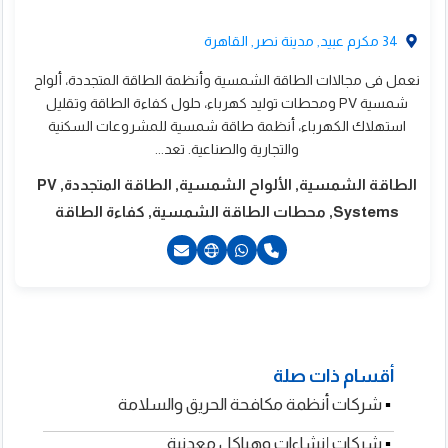
34 مكرم عبيد, مدينة نصر, القاهرة
نعمل فى مجالاات الطاقة الشمسية وأنظمة الطاقة المتجددة، ألواح
شمسية PV ومحطات توليد كهرباء، حلول كفاءة الطاقة وتقليل
استهلاك الكهرباء، أنظمة طاقة شمسية للمشروعات السكنية
والتجارية والصناعية. تعد...
ركة ميكاسول
الطاقة الشمسية, الألواح الشمسية, الطاقة المتجددة, PV
لهندسة والمقاولات
Systems, محطات الطاقة الشمسية, كفاءة الطاقة
الحلول الميكانيكية
201270030737+
220222713002+
أقسام ذات صلة
▪
▪