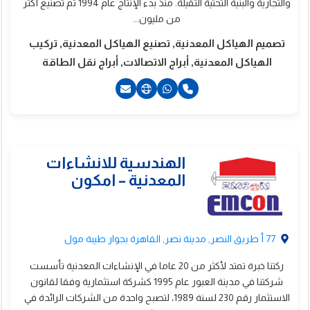
والتجارية والبنية التحتية الثقيلة. منذ بدء الإنتاج عام 1994 تم تصنيع أكثر
لانشاءات المعدنية
من مليون...
تصميم الهياكل المعدنية, تصنيع الهياكل المعدنية, تركيب
الهياكل المعدنية, أبراج الاتصالات, أبراج نقل الطاقة
20224752000+
77 أ طريق النصر, مدينة نصر, القاهرة بجوار طيبة مول
ركتنا خبرة تمتد لأكثر من 20 عاما في الإنشاءات المعدنية تأسست
شركتنا في مدينة العبور عام 1995 كشركة استثمارية وفقا لقانون
الاستثمار رقم 230 لسنة 1989، لتصبح واحدة من الشركات الرائدة في