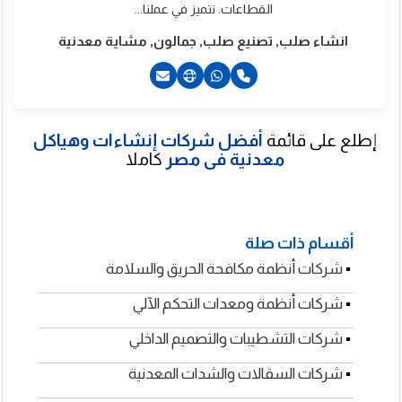
القطاعات. نتميز في عملنا...
انشاء صلب, تصنيع صلب, جمالون, مشاية معدنية
إطلع على قائمة
أفضل شركات إنشاءات وهياكل
201050220981+
معدنية فى مصر
كاملا
201096345278+
201150563619+
أقسام ذات صلة
▪
شركات أنظمة مكافحة الحريق والسلامة
▪
شركات أنظمة ومعدات التحكم الآلي
▪
شركات التشطيبات والتصميم الداخلي
▪
شركات السقالات والشدات المعدنية