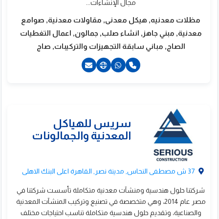
مجال الإنشاءات...
مظلات معدنيه, هيكل معدنى, مقاولات معدنية, صوامع
معدنية, مبني جاهز, انشاء صلب, جمالون, اعمال التغطيات
الصاج, مباني سابقة التجهيزات والتركيبات, صاج
20224048186+
20224048187+
لهندسية للانشاءات
20224048189+
201010361100+
لمعدنية – امكون
37 ش مصطفى النحاس, مدينة نصر, القاهرة اعلى البنك الاهلى
شركتنا حلول هندسية ومنشآت معدنية متكاملة تأسست شركتنا في
مصر عام 2014، وهي متخصصة في تصنيع وتركيب المنشآت المعدنية
والصناعية، وتقديم حلول هندسية متكاملة تناسب احتياجات مختلف