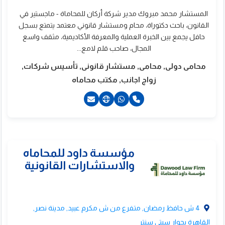
المستشار محمد مبروك مدير شركة أركان للمحاماة - ماجستير في
القانون، باحث دكتوراة، محام ومستشار قانوني معتمد يتمتع بسجل
حافل يجمع بين الخبرة العملية والمعرفة الأكاديمية، مثقف واسع
المجال، صاحب قلم لامع...
محامى دولى, محامى, مستشار قانونى, تأسيس شركات,
زواج اجانب, مكتب محاماه
21055144010+
4 ش حافظ رمضان, متفرع من ش مكرم عبيد, مدينة نصر,
القاهرة بجوار سيتى سنتر