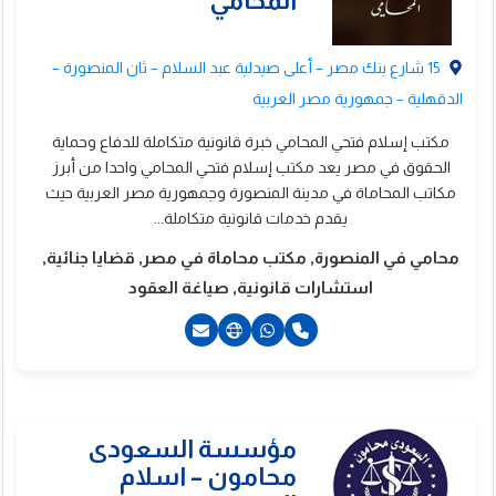
15 شارع بنك مصر – أعلى صيدلية عبد السلام – ثان المنصورة –
الدقهلية – جمهورية مصر العربية
مكتب إسلام فتحي المحامي خبرة قانونية متكاملة للدفاع وحماية
ؤسسة فرنسيس
الحقوق في مصر يعد مكتب إسلام فتحي المحامي واحدا من أبرز
لمحاماه – نادر فيكتور
مكاتب المحاماة في مدينة المنصورة وجمهورية مصر العربية حيث
يقدم خدمات قانونية متكاملة...
رنسيس المحامى...
محامي في المنصورة, مكتب محاماة في مصر, قضايا جنائية,
استشارات قانونية, صياغة العقود
201111414488+
201556681993+