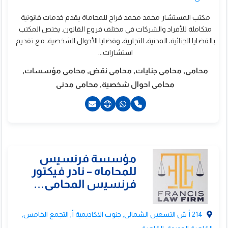
مكتب المستشار محمد محمد فراج للمحاماة يقدم خدمات قانونية
متكاملة للأفراد والشركات في مختلف فروع القانون. يختص المكتب
بالقضايا الجنائية، المدنية، التجارية، وقضايا الأحوال الشخصية، مع تقديم
استشارات...
محامى, محامى جنايات, محامى نقض, محامى مؤسسات,
محامى احوال شخصية, محامى مدنى
ؤسسة المستشار
جدى ابو العطا للمحاماه
21144144033+
الاستشارات...
214 أ ش التسعين الشمالى, جنوب الاكاديمية أ, التجمع الخامس,