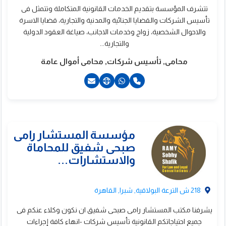
تتشرف المؤسسة بتقديم الخدمات القانونية المتكاملة وتتمثل فى
تأسيس الشركات والقضايا الجنائية والمدنية والتجارية، قضايا الاسرة
والاحوال الشخصية، زواج وخدمات الاجانب، صياغة العقود الدولية
ؤسسة داود للمحاماه
والتجارية...
الاستشارات القانونية
محامى, تأسيس شركات, محامى أموال عامة
21009029001+
218 ش الترعة البولاقية, شبرا, القاهرة
يشرفنا مكتب المستشار رامى صبحى شفيق ان نكون وكلاء عنكم فى
جميع احتياجاتكم القانونية تأسيس شركات -انهاء كافة إجراءات