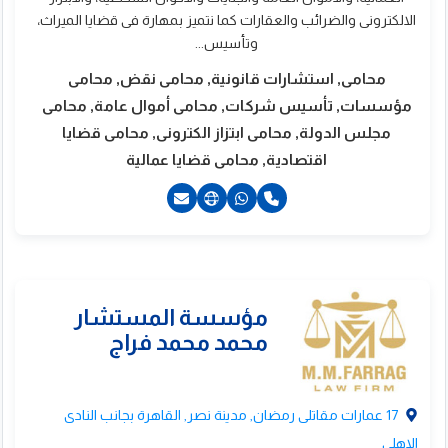
الالكترونى والضرائب والعقارات كما نتميز بمهارة فى قضايا الميراث،
وتأسيس...
محامى, استشارات قانونية, محامى نقض, محامى
مؤسسات, تأسيس شركات, محامى أموال عامة, محامى
مجلس الدولة, محامى ابتزاز الكترونى, محامى قضايا
اقتصادية, محامى قضايا عمالية
21222910454+
17 عمارات مقاتلى رمضان, مدينة نصر, القاهرة بجانب النادى
الاهلى