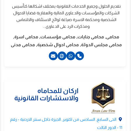
تقديم الحلول وجميع الخدمات القانونية بمختلف اشكالها كتأسيس
الشركات والمؤسسات والدعاوى المالية والعقارية قضايا الاحوال
الشخصية ومحكمة الاسرة صياغة لوائح الاستئناف والالتماس
ومذكرات الرد على الدعاوى...
محامى, محامى جنايات, محامى مؤسسات, محامى اسرة,
محامى مجلس الدولة, محامى احوال شخصية, محامى مدنى
20236694601+
201014538952+
201229371652+
لمكتب الدولى
لاستشارات القانونية
الحى السابع, السادس من اكتوبر, الجيزة داخل سنتر الاردنية - رقم
اعمال المحاماة
11 - الدور الثالث