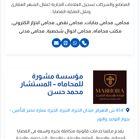
المصانع والشركات تسجيل العلامات التجارية اعمال الشهر العقارى
ونقل الملكية-القضايا...
محامى, محامى جنايات, محامى نقض, محامى ابتزاز الكترونى,
مكتب محاماه, محامى احوال شخصية, محامى مدنى
20222005541+
201098053126+
201200881475+
454 ش الاهرام, ميدان الجيزة, الجيزة, الجيزة عمارة مصر للتأمين -
بجوار التوحيد والنور
حمد نبيل للمحاماة
يقدم مكتبنا خدمات قانونية متكاملة بخبرة واسعة فى القضايا
الاستشارات القانونية
العمالية، والاموال العامة والجنايات والاحوال الشخصية، والابتزاز