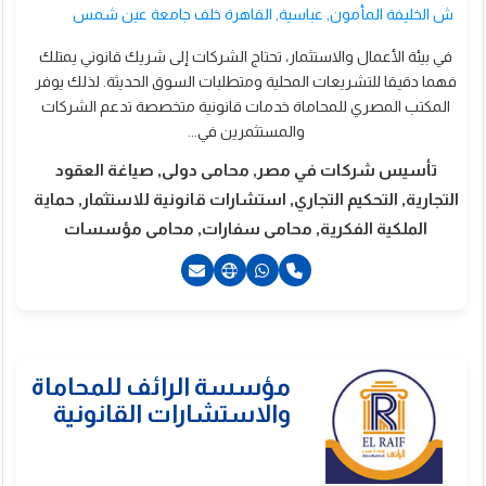
ش الخليفة المأمون, عباسية, القاهرة خلف جامعة عين شمس
في بيئة الأعمال والاستثمار، تحتاج الشركات إلى شريك قانوني يمتلك
فهما دقيقا للتشريعات المحلية ومتطلبات السوق الحديثة. لذلك يوفر
المكتب المصري للمحاماة خدمات قانونية متخصصة تدعم الشركات
والمستثمرين في...
تأسيس شركات في مصر, محامى دولى, صياغة العقود
التجارية, التحكيم التجاري, استشارات قانونية للاستثمار, حماية
الملكية الفكرية, محامى سفارات, محامى مؤسسات
ؤسسة مشورة
20224646920+
لمحاماه – المستشار
201115731990+
201117773960+
حمد حسن
201117773970+