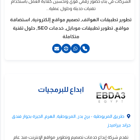
الشركات في بناء حضور رقمي قوي وتحسين كفاءة العمل باستخدام
ب تايم كود
تقنيات حديثة وحلول عملية...
تطوير تطبيقات الهواتف, تصميم مواقع إلكترونية, استضافة
مواقع, تطوير تطبيقات موبايل, خدمات SEO, حلول تقنية
متكاملة
201065516304+
201110064634+
201229360453+
طريق المريوطية - برج بدر, المريوطية, الهرم, الجيزة بجوار فندق
جراند بيراميدز
تقدم شركة إبداع خدمات تصميم وتطوير مواقع الإنترنت منذ عام