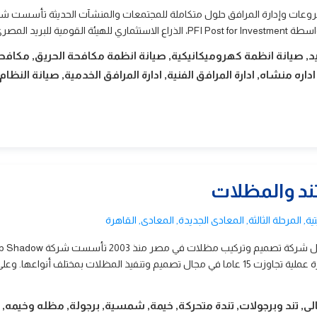
دارة المشروعات وإدارة المرافق حلول متكاملة للمجتمعات والمنشآت الحديثة تأسست ش
يد, صيانة انظمة كهروميكانيكية, صيانة انظمة مكافحة الحريق, مكافح
اره منشاه, ادارة المرافق الفنية, ادارة المرافق الخدمية, صيانة النظام
ند والمظلات
Top Shadow للمظلاتأفضل شركة تصميم وتركيب مظلات في مصر منذ 2003 ت
للمظلات عام 2003، بعد خبرة عملية تجاوزت 15 عاما في مجال تصميم وتنفيذ المظلات بمختلف أنواعها. 
لى, تند وبرجولات, تندة متحركة, خيمة, شمسية, برجولة, مظله وخيمه,