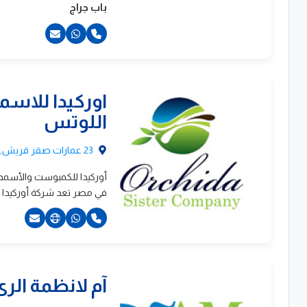
باب جراج
201017226064+
اوركيدا للاس
201222385263+
اللوتس
201227069491+
23 عمارات صقر قريش, المعادى, القاهرة
أوركيدا للكمبوست والأسمدة
في مصر تعد شركة أوركيدا ل
2201271992228+
آم لانظمة الر