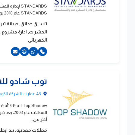
ولاند
STANDARDS لإ
STANDARDS عام 2018 بواسطة PFI Post for Investment، الذراع الاستثماري للهيئة القومية للبريد المصري، ومنذ...
سكيب
تنسيق حدائق, صيانة تبر
الحشرات, ادارة مشروع, اد
الكهربائى
215261+
توب شادو للت
43 عمارات الشركة الكويتية, المرحلة الثالثة, المعادى الجديدة, المعادى, القاهرة
أكثر من...
مظلات معدنيه, تند ايطا