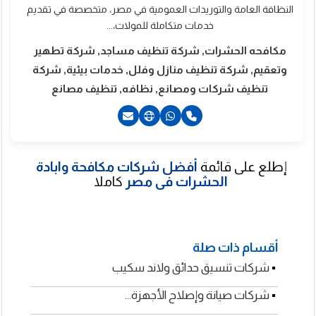
النظافة العامة والتوريدات العمومية في مصر، متخصصة في تقديم
خدمات متكاملة للمولات،...
مكافحه الحشرات, شركة تنظيف مساجد, شركة تطهير
وتعقيم, شركة تنظيف منازل وفلل, خدمات بيئية, شركة
لبرج سيرفس للخدمات
تنظيف شركات ومصانع, نظافه, تنظيف مصانع
لعامة
إطلع على قائمة
أفضل شركات مكافحة وابادة
201040005601+
الحشرات فى مصر
كاملا
201282530000+
أقسام ذات صلة
▪
شركات تنسيق حدائق ولاند سكيب
▪
شركات صيانة وإصلاح الأجهزة...