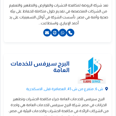
تعد شركة الروضة لمكافحة الحشرات والقوارض والتطهير والتعقيم
من الشركات المتخصصة في تقديم حلول متكاملة للحفاظ على بيئة
صحية وآمنة في مصر. تأسست الشركة في أوائل التسعينيات على يد
أحمد الإبياري، واستطاعت...
201017797992+
201007923677+
لروضة لمكافحة
ش 6, متفرع من ش 45, العصافرة قبلى, الاسكندرية
لحشرات
البرج سيرفس للخدمات العامة خبراء مكافحة الحشرات وتطهير
الخزانات في مصر شركة البرج سيرفس للخدمات العامة هي واحدة
من الشركات الرائدة في مكافحة الحشرات والخدمات البيئية في مصر،