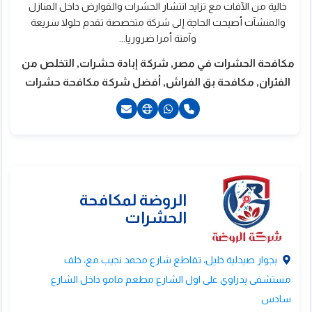
خالية من الآفات مع تزايد انتشار الحشرات والقوارض داخل المنازل
مكافحة الحشرات
والمنشآت أصبحت الحاجة إلى شركة متخصصة تقدم حلولا سريعة
وآمنة أمرا ضروريا...
القوارض
مكافحة الحشرات في مصر, شركة إبادة حشرات, التخلص من
الفئران, مكافحة بق الفراش, أفضل شركة مكافحة حشرات
201003100588+
201003100566‎+
بجوار صيدلية خليل، تقاطع شارع محمد نجيب مع، خلف
مستشفى بدراوي على اول الشارع مطعم مامو داخل الشارع
سادس