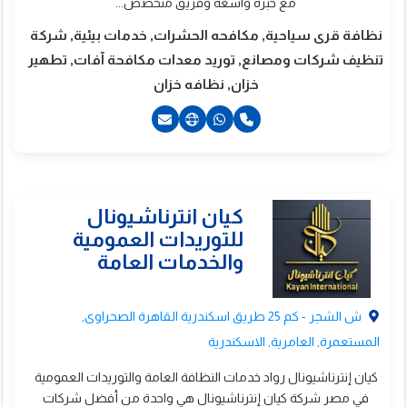
مع خبرة واسعة وفريق متخصص...
نظافة قرى سياحية, مكافحه الحشرات, خدمات بيئية, شركة
تنظيف شركات ومصانع, توريد معدات مكافحة آفات, تطهير
خزان, نظافه خزان
2035958839+
201080019318+
201211517775+
ش الشجر - كم 25 طريق اسكندرية القاهرة الصحراوى,
المستعمرة, العامرية, الاسكندرية
كيان إنترناشيونال رواد خدمات النظافة العامة والتوريدات العمومية
في مصر شركة كيان إنترناشيونال هي واحدة من أفضل شركات