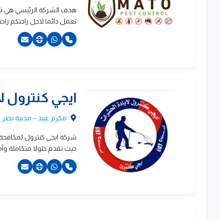
الحشرات
هدف الشركة الرئيسي هي تقد
نعمل دائما لاجل راحتكم راح
201222418431+
ايجي كنترول ل
201030838836+
20224714774+
مكرم عبيد – مدينة نصر –
شركة ايجى كنترول لمكافح
حيث نقدم حلولا متكاملة وآ