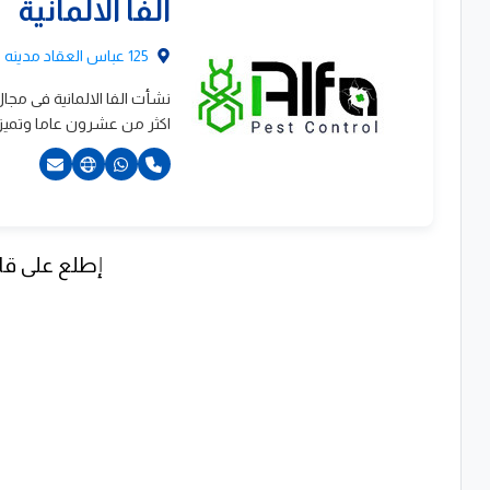
201060662760+
الفا الالمانية
201150898789+
125 عباس العقاد مدينه نصر 180 شارع التسعين القاهره الجديدة
نشأت الفا الالمانية فى مج
اكثر من عشرون عاما وتميزت
إطلع على قا
2001111372296+
20235856003+
201149320200+