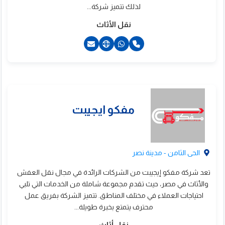
لاثاث والبضائع
لذلك تتميز شركة...
نقل الأثاث
201022552474+
201069918841+
201114244855+
201281631886+
الحى الثامن - مدينة نصر
تعد شركة مفكو إيجيبت من الشركات الرائدة في مجال نقل العفش
والأثاث في مصر، حيث تقدم مجموعة شاملة من الخدمات التي تلبي
احتياجات العملاء في مختلف المناطق. تتميز الشركة بفريق عمل
محترف يتمتع بخبرة طويلة...
نقل أثاث