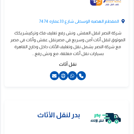
المقطم الهضبه الوسطى شارع 33عماره 7474
شركة النصر لنقل العفش. ونش رفع تغليف فك وتركيبشريكك
الموثوق لنقل أثاث آمن وسريع في مصرنقل عفش وأثاث في مصر
بو الدهب لنقل الأثاث
مع شركة النصر يشمل نقل وتغليف الأثاث داخل وخارج القاهرة
بسيارات نقل أثاث مغلقة، مع ونش رفع...
نقل أثاث
2201001165544+