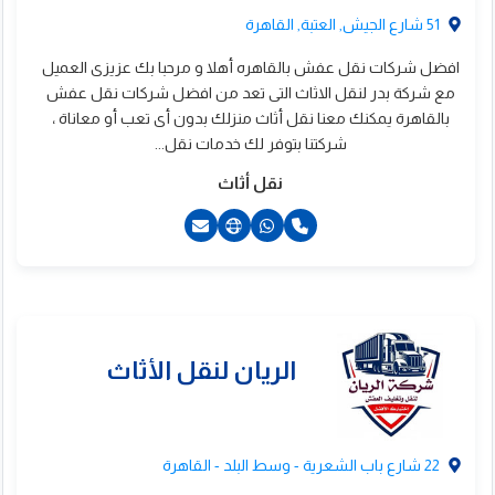
51 شارع الجيش, العتبة, القاهرة
افضل شركات نقل عفش بالقاهره أهلا و مرحبا بك عزيزى العميل
مع شركة بدر لنقل الاثاث التى تعد من افضل شركات نقل عفش
بالقاهرة يمكنك معنا نقل أثاث منزلك بدون أى تعب أو معاناة ،
شركتنا بتوفر لك خدمات نقل...
نقل أثاث
201097643579+
201095633349+
لرسالة لنقل الاثاث
22 شارع باب الشعرية - وسط البلد - القاهرة