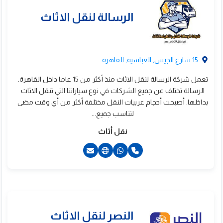
ركة المؤمن
15 شارع الجيش, العباسية, القاهرة
تعمل شركة الرسالة لنقل الاثاث منذ أكثر من 15 عاما داخل القاهرة.
الرسالة تختلف عن جميع الشركات في نوع سياراتنا التي تنقل الاثاث
بداخلها. أصبحت أحجام عربيات النقل مختلفة أكثر من أي وقت مضى
لتناسب جميع...
نقل أثاث
201283370548+
201091393155+