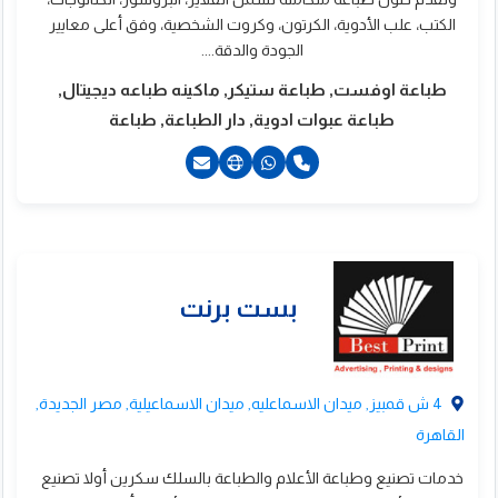
الكتب، علب الأدوية، الكرتون، وكروت الشخصية، وفق أعلى معايير
الجودة والدقة....
طباعة اوفست, طباعة ستيكر, ماكينه طباعه ديجيتال,
طباعة عبوات ادوية, دار الطباعة, طباعة
ورما للدعاية والاعلان
20226204895+
20226204895+
201111900052+
201140033331+
201227937511+
201274138333+
4 ش قمبيز, ميدان الاسماعليه, ميدان الاسماعيلية, مصر الجديدة,
القاهرة
خدمات تصنيع وطباعة الأعلام والطباعة بالسلك سكرين أولا تصنيع