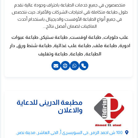
متخصصون في جميع خدمات الطباعة باحتراف وجودة عالية نقدم
حلول طباعة متكاملة تلبي احتياجات الشركات والأفراد، حيث نتخصص
في جميع أنواع الطباعة الأوفست والديجيتال باستخدام أحدث
الماكينات لضمان أفضل نتائج...
علب حلويات, طباعة اوفست, طباعة ستيكر, طباعة عبوات
ادوية, طباعة ملف, طباعة علب غذائية, طباعة شنط ورق, دار
الطباعة, طباعة, طباعة وتغليف
201211172978+
201211179979+
201222181010+
201222550719+
100 ش احمد الزمر, حى السويسرى أ, الحى العاشر, مدينة نصر,