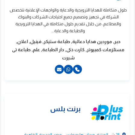
حلول متكاملة للهدايا الترويجية والدعاية والواجهات الإعلانية تتخصص
ست برنت
الشركة في تجهيز وتصميم جميع احتياجات الشركات والبنوك
والمطاعم، من خلال تقديم حلول متكاملة في الهدايا الترويجية
والطباعة والدعاية...
حبر, موردين هدايا دعائية, طباعة ستيكر, فينيل, اعلان,
مستلزمات كمبيوتر, كارت ذكى, دار الطباعة, علم, طباعة تى
شيرت
20238300320+
201001637424+
201140227788+
25 ش المنتزة, ميدان هليوبوليس, مصر الجديدة, القاهرة