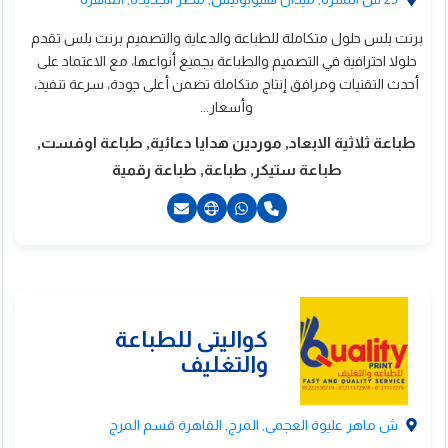
برنت بلس حلول متكاملة للطباعة والدعاية والتصميم برنت بلس تقدم
حلولا احترافية في التصميم والطباعة بجميع أنواعها، مع الاعتماد على
أحدث التقنيات ومرافق إنتاج متكاملة تضمن أعلى جودة، سرعة تنفيذ،
وأسعار...
طباعة ثلاثية الابعاد, موردين هدايا دعائية, طباعة اوفست,
طباعة ستيكر, طباعة, طباعة رقمية
20226342248+
201100558608+
ى جروب للدعاية
201100558608+
201223277855+
الاعلان
ش ماهر عليوة العجمى, المرج, القاهرة قسم المرج