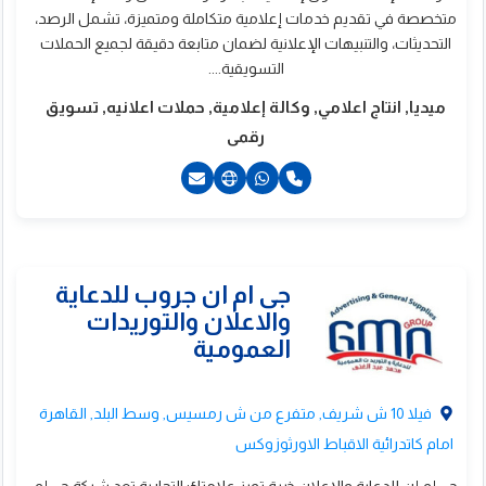
متخصصة في تقديم خدمات إعلامية متكاملة ومتميزة، تشمل الرصد،
التحديثات، والتنبيهات الإعلانية لضمان متابعة دقيقة لجميع الحملات
التسويقية....
ميديا, انتاج اعلامي, وكالة إعلامية, حملات اعلانيه, تسويق
رقمى
امر للطباعة والتغليف
20224144754+
20224144754+
201015706677+
فيلا 10 ش شريف, متفرع من ش رمسيس, وسط البلد, القاهرة
امام كاتدرائية الاقباط الاورثوزوكس