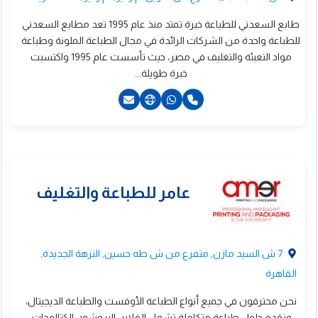
طابع السعدني للطباعة خبرة تمتد منذ عام 1995 تعد مطابع السعدني
للطباعة واحدة من الشركات الرائدة في مجال الطباعة الملونة وطباعة
مواد التعبئة والتغليف في مصر، حيث تأسست عام 1995 واكتسبت
خبرة طويلة...
2201205951777+
7 ش السيد مازن, متفرع من ش طه حسين, النزهة الجديدة,
القاهرة
نحن محترفون في جميع أنواع الطباعة الأوفست والطباعة الديجيتال،
ونقدم حلول طباعة متكاملة تشمل الفلاير، البروشور، الكتالوجات،