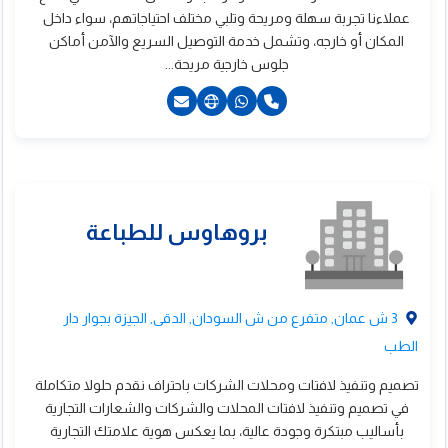
عملاءنا تجربة سهلة ومريحة وتلبي مختلف احتياجاتهم، سواء داخل
ؤسسة النمر الفضى
المكان أو خارجه، وتشمل خدمة التوصيل السريع والآمن أماكن
جلوس خارجية مريحة...
22011 55666849+
3 ش عمان, متفرع من ش السودان, الدقى, الجيزة بجوار دار
الطب
تصميم وتنفيذ لافتات ومحلات الشركات باحتراف نقدم حلولا متكاملة
في تصميم وتنفيذ لافتات المحلات والشركات والشعارات التجارية
بأساليب مبتكرة وجودة عالية، بما يعكس هوية علامتك التجارية