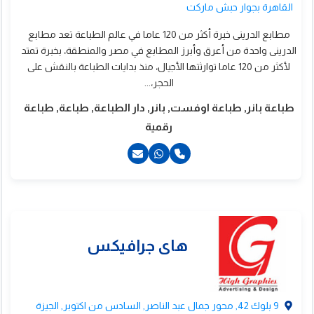
القاهرة بجوار حبش ماركت
مطابع الدرينى خبرة أكثر من 120 عاما في عالم الطباعة تعد مطابع
الدرينى واحدة من أعرق وأبرز المطابع في مصر والمنطقة، بخبرة تمتد
لأكثر من 120 عاما توارثتها الأجيال، منذ بدايات الطباعة بالنقش على
الحجر،...
طباعة بانر, طباعة اوفست, بانر, دار الطباعة, طباعة, طباعة
رقمية
كالة اتراكت للدعاية
الاعلان
20223574744+
201000209361+
201020133335+
201040008344+
9 بلوك 42, محور جمال عبد الناصر, السادس من اكتوبر, الجيزة