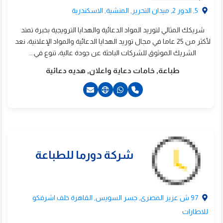
5, الدور 2, ميدان التحرير, المنشية, الاسكندرية
شريكك المثالي لتوريد المواد الدعائية والهدايا الترويجية بخبرة تمتد
ى ام ان جروب للدعاية
لأكثر من 25 عاما في مجال توريد الهدايا الدعائية والمواد الإعلانية، نعد
الاعلان والتوريدات
الشريك الموثوق للشركات الباحثة عن جودة عالية، تنوع في...
طباعة, خامات دعاية واعلان, هديه دعائية
لعمومية
2034854884+
201227111550+
97 ش عزيز المصرى, جسر السويس, القاهرة خلف اشرفكو
للاطارات