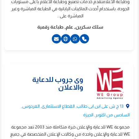
وطباعة الأعلامنقدم خدمات تصنيع وطباعة الأعلام بأعلى مستويات
الجودة، باستخدام أحدث الماكينات اليابانية في الطباعة المباشرة وغير
المباشرة على...
سلك سكرين, علم, طباعة رقمية
20226370324+
20226370384+
201009506655+
201018000026+
201062009900+
201227688747+
13 ج ش على ابن ابى طالب, القطاع الاستثمارى, الفردوس,
السادس من اكتوبر, الجيزة
مجموعة WE للدعاية والإعلان خبرة متكاملة منذ 2003 تعد مجموعة
صنع السعدنى للطباعة
WE للدعاية والإعلان واحدة من وكالات الإعلان المتخصصة في جميع