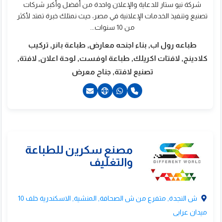
شركة نيو ستار للدعاية والإعلان واحدة من أفضل وأكبر شركات
اعمال الكلادينج
تصنيع وتنفيذ الخدمات الإعلانية في مصر، حيث نمتلك خبرة تمتد لأكثر
من 10 سنوات...
الاكريليك
طباعه رول اب, بناء اجنحه معارض, طباعة بانر, تركيب
كلادينج, لافتات اكريلك, طباعة اوفست, لوحة اعلان, لافتة,
تصنيع لافتة, جناح معرض
201069193415+
201129991885+
ش النجدة, متفرع من ش الصحافة, المنشية, الاسكندرية خلف 10
ميدان عرابى