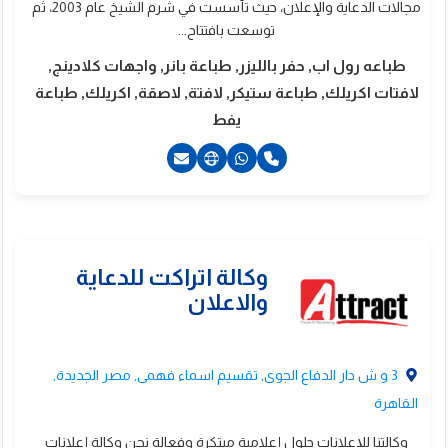
مجالات الدعاية والإعلان، حيث تأسست في شرم الشيخ عام 2003، ثم
 محمود السعدنى
توسعت بافتتاح...
طباعه رول اب, حفر بالليزر, طباعة بانر, واجهات كلادينج,
لافتات اكريلك, طباعة ستيكر, لافتة, لاصقة, اكريلك, طباعة
يفط
20238857920+
20238859093+
201061186660+
201061333765+
201145655225+
3 و ش دار الدفاع الجوى, تقسيم اسماء فهمى, مصر الجديدة,
القاهرة
وكالتنا للإعلانات حلول إعلامية مبتكرة وفعالة نحن وكالة إعلانات