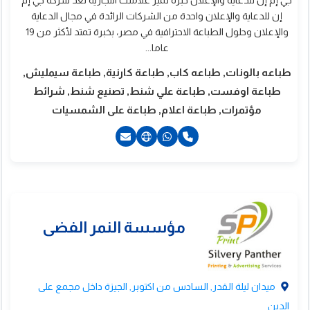
جي إم إن للدعاية والإعلان خبرة تميز علامتك التجارية تعد شركة جي إم
إن للدعاية والإعلان واحدة من الشركات الرائدة في مجال الدعاية
والإعلان وحلول الطباعة الاحترافية في مصر، بخبرة تمتد لأكثر من 19
عاما...
طباعه بالونات, طباعه كاب, طباعة كارنية, طباعة سيمليش,
طباعة اوفست, طباعة علي شنط, تصنيع شنط, شرائط
مؤتمرات, طباعة اعلام, طباعة على الشمسيات
20224862691+
201006011721+
201060439477+
ميدان ليلة القدر, السادس من اكتوبر, الجيزة داخل مجمع على
الدين