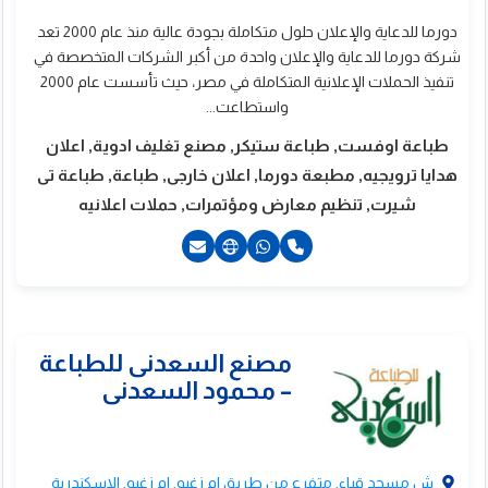
دورما للدعاية والإعلان حلول متكاملة بجودة عالية منذ عام 2000 تعد
شركة دورما للدعاية والإعلان واحدة من أكبر الشركات المتخصصة في
تنفيذ الحملات الإعلانية المتكاملة في مصر، حيث تأسست عام 2000
واستطاعت...
طباعة اوفست, طباعة ستيكر, مصنع تغليف ادوية, اعلان
هدايا ترويجيه, مطبعة دورما, اعلان خارجى, طباعة, طباعة تى
شيرت, تنظيم معارض ومؤتمرات, حملات اعلانيه
مارت ساينز
201200344447+
201271666634+
ش مسجد قباء, متفرع من طريق ام زغيو, ام زغيو, الاسكندرية