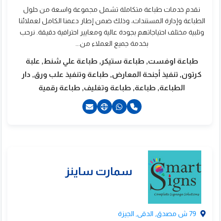
نقدم خدمات طباعة متكاملة تشمل مجموعة واسعة من حلول
الطباعة وإدارة المستندات، وذلك ضمن إطار دعمنا الكامل لعملائنا
وتلبية مختلف احتياجاتهم بجودة عالية ومعايير احترافية دقيقة. نرحب
بخدمة جميع العملاء من...
طباعة اوفست, طباعة ستيكر, طباعة علي شنط, علبة
كرتون, تنفيذ أجنحة المعارض, طباعة وتنفيذ علب ورق, دار
الطباعة, طباعة, طباعة وتغليف, طباعة رقمية
201000054786+
201111579796+
صنع سكرين للطباعة
التغليف
79 ش مصدق, الدقى, الجيزة