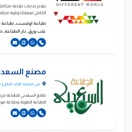
والاعلان
نقدم خدمات طباعة متكاملة
الكامل لعملائنا وتلبية مختل
طباعة اوفست, طباعة ستي
علب ورق, دار الطباعة, 
201000054786+
مصنع السعدنى
201111579796+
ش مسجد قباء, متفرع من 
الطباعة الملونة وطباعة مواد التعبئة