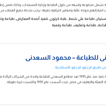
 تشمل مجموعة واسعة من حلول الطباعة وإدارة المستندات، وذلك ضمن إطار
ف احتياجاتهم بجودة عالية ومعايير احترافية دقيقة. نرحب بخدمة جميع العملاء من..
كر, طباعة علي شنط, علبة كرتون, تنفيذ أجنحة المعارض, طباعة وتن
طباعة, طباعة وتغليف, طباعة رقمية
 للطباعة – محمود السعدنى
طريق ام زغيو, ام زغيو, الاسكندرية
طابع السعدني للطباعة خبرة تمتد منذ عام 1995 تعد مطابع السعدني للطباعة واحدة من الشركات الر
 والتغليف في مصر، حيث تأسست عام 1995 واكتسبت خبرة طويلة...