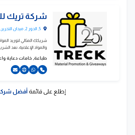
2201205951777+
شركة تريك للد
5, الدور 2, ميدان التحرير, المنشية, الاسكندرية
والمواد الإعلانية، نعد الشر
طباعة, خامات دعاية واعل
إطلع على قائمة
أفضل شركات
2034854884+
201227111550+