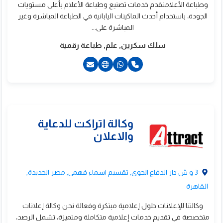
وطباعة الأعلامنقدم خدمات تصنيع وطباعة الأعلام بأعلى مستويات
ست برنت
الجودة، باستخدام أحدث الماكينات اليابانية في الطباعة المباشرة وغير
المباشرة على...
سلك سكرين, علم, طباعة رقمية
20226370324+
20226370384+
201009506655+
201018000026+
201062009900+
201227688747+
3 و ش دار الدفاع الجوى, تقسيم اسماء فهمى, مصر الجديدة,
القاهرة
وكالتنا للإعلانات حلول إعلامية مبتكرة وفعالة نحن وكالة إعلانات
متخصصة في تقديم خدمات إعلامية متكاملة ومتميزة، تشمل الرصد،