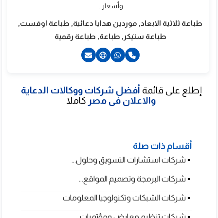
وأسعار...
طباعة ثلاثية الابعاد, موردين هدايا دعائية, طباعة اوفست,
طباعة ستيكر, طباعة, طباعة رقمية
إطلع على قائمة
أفضل شركات ووكالات الدعاية
20226342248+
والاعلان فى مصر
كاملا
201100558608+
201100558608+
201223277855+
أقسام ذات صلة
▪
شركات استشارات التسويق وحلول...
▪
شركات البرمجة وتصميم المواقع...
▪
شركات الشبكات وتكنولوجيا المعلومات
▪