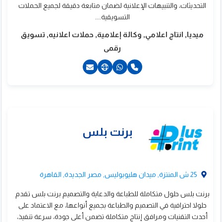
التحديثات، والتنبيهات الإعلانية لضمان متابعة دقيقة لجميع الحملات
التسويقية....
ميديا, انتاج اعلامي, وكالة إعلامية, حملات اعلانيه, تسويق
رقمى
20224144754+
20224144754+
201015706677+
كالة اتراكت للدعاية
الاعلان
25 ش المنتزة, ميدان هليوبوليس, مصر الجديدة, القاهرة
برنت بلس حلول متكاملة للطباعة والدعاية والتصميم برنت بلس تقدم
حلولا احترافية في التصميم والطباعة بجميع أنواعها، مع الاعتماد على
أحدث التقنيات ومرافق إنتاج متكاملة تضمن أعلى جودة، سرعة تنفيذ،