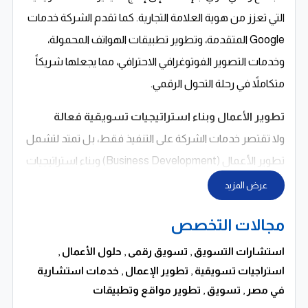
التي تعزز من هوية العلامة التجارية. كما تقدم الشركة خدمات
Google المتقدمة، وتطوير تطبيقات الهواتف المحمولة،
وخدمات التصوير الفوتوغرافي الاحترافي، مما يجعلها شريكاً
متكاملاً في رحلة التحول الرقمي.
تطوير الأعمال وبناء استراتيجيات تسويقية فعالة
ولا تقتصر خدمات الشركة على التنفيذ فقط، بل تمتد لتشمل
تطوير الأعمال (Business Development) وبناء استراتيجيات
تسويق متكاملة (Marketing Strategy) تساعد الشركات على
عرض المزيد
تحقيق نمو مستدام. تعتمد Impex Design على تحليل السوق
مجالات التخصص
والمنافسين بدقة، وتحديد الفرص المتاحة، ثم تصميم خطط
استراتيجية مدروسة تهدف إلى زيادة الحصة السوقية وتعزيز
استشارات التسويق
,
تسويق رقمى
,
حلول الأعمال
,
استراجيات تسويقية
,
تطوير الإعمال
,
خدمات استشارية
القدرة التنافسية. كما تعمل على تحديد الجمهور المستهدف
في مصر
,
تسويق
,
تطوير مواقع وتطبيقات
بدقة، واختيار القنوات التسويقية الأنسب، ووضع رسائل