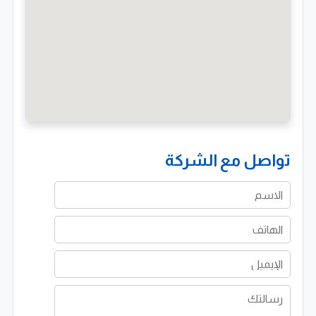
تحقيق عوائد استثمارية مستمرة. تسعى الشركة إلى تحسين
نتائج عملائها بشكل دوري، من خلال متابعة الأداء وتحليل
البيانات وتطوير الاستراتيجيات بما يتناسب مع التغيرات في
السوق.
أهداف استراتيجية تدعم النجاح المستدام
وتعمل الشركة على تحقيق مجموعة من الأهداف
الاستراتيجية التي تدعم نجاح عملائها، من أبرزها استخدام
تواصل مع الشركة
أحدث التقنيات لتعزيز الإنتاجية، وتبني الابتكار كعنصر أساسي
في تطوير الحلول، بالإضافة إلى تحسين كفاءة العمليات
التسويقية لتحقيق أفضل النتائج. كما تسعى إلى بناء منصات
قوية تساعد الشركات على النمو المستدام وتحقيق النجاح
طويل الأمد.
شريكك الاستراتيجي للنمو في العالم الرقمي