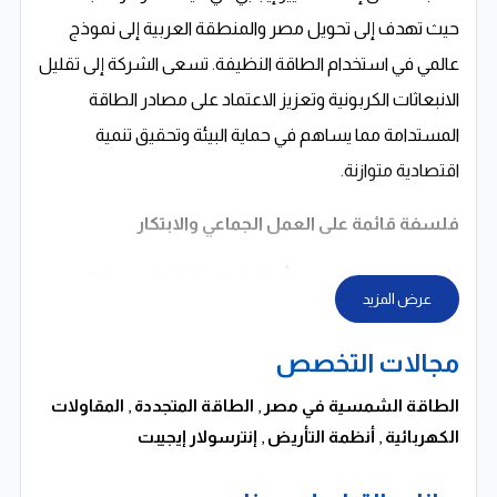
حيث تهدف إلى تحويل مصر والمنطقة العربية إلى نموذج
عالمي في استخدام الطاقة النظيفة. تسعى الشركة إلى تقليل
الانبعاثات الكربونية وتعزيز الاعتماد على مصادر الطاقة
المستدامة مما يساهم في حماية البيئة وتحقيق تنمية
اقتصادية متوازنة.
فلسفة قائمة على العمل الجماعي والابتكار
تؤمن إنترسولار إيجيبت بأن النجاح لا يتحقق إلا من خلال
عرض المزيد
العمل الجماعي والتعاون حيث تعتمد على فريق متكامل من
الخبراء الذين يعملون بروح واحدة لتحقيق أهداف الشركة. هذا
مجالات التخصص
التكامل بين الخبرات يتيح تقديم حلول مبتكرة قادرة على
الطاقة الشمسية في مصر
,
الطاقة المتجددة
,
المقاولات
مواجهة التحديات وتحقيق نتائج متميزة. كما تعتبر الشركة أن
الكهربائية
,
أنظمة التأريض
,
إنترسولار إيجيبت
التحديات هي فرص للتطوير والابتكار مما يعزز قدرتها على
التميز في سوق الطاقة.