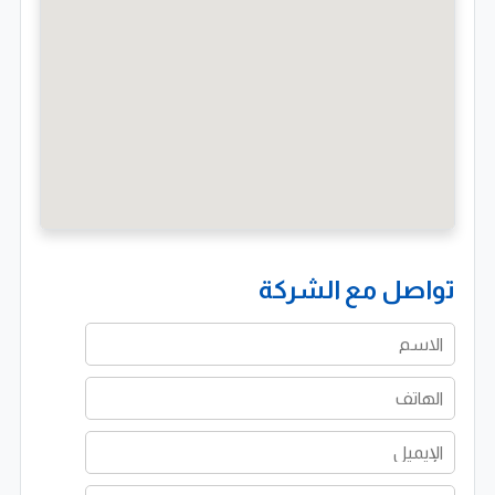
الصواعق. يتم تنفيذ هذه الأنظمة وفق معايير هندسية
دقيقة تضمن سلامة المعدات والأفراد مما يعزز من استقرار
وكفاءة الأنظمة الكهربائية داخل المنشآت.
تركيب حوامل الكابلات وتنظيم الشبكات
تقدم الشركة خدمات تركيب حوامل الكابلات التي تساعد على
تنظيم وتوجيه الكابلات الكهربائية والمعلوماتية بشكل
احترافي. تعتمد في ذلك على استخدام مواد عالية الجودة
تواصل مع الشركة
تضمن المتانة وسهولة الصيانة مما يسهم في تحسين الأداء
العام للأنظمة الكهربائية.
تركيب اللوحات الكهربائية وتوزيع الطاقة بكفاءة
تعمل إنترسولار إيجيبت على تركيب وتوصيل اللوحات
الكهربائية والموزعات بما يضمن توزيع الطاقة بشكل آمن