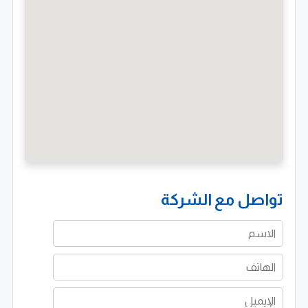
رؤيتنا
نسعى إلى أن نكون الخيار الأول في مجال الهياكل المعدنية
والمباني سابقة الهندسة في مصر وأفريقيا، من خلال تقديم
حلول هندسية مبتكرة تجمع بين الجودة العالية، الكفاءة
الاقتصادية، والدعم الفني المستمر.
نجاحنا قائم على فهم احتياجات عملائنا بدقة، وتقديم حلول
مخصصة تحقق أعلى عائد استثماري لمشروعاتهم، مع الالتزام
الصارم بمعايير الجودة العالمية.
تواصل مع الشركة