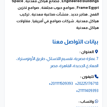
التعديلات المخصصة. جميع المباني المعدنية لدينا يتم
Engineered Buildings
,
مصانع هياكل معدنية
,
Space
Frame Egypt
,
صوامع حبوب مجلفنة
,
صوامع تخزين
تصنيعها خصيصًا لتناسب الاحتياجات التشغيلية والإنشائية
القمح
,
هناجر حديد
,
منشآت صناعية معدنية
,
تركيب
لكل عميل.
هياكل معدنية
,
شركات صوامع في أفريقيا
,
مقاولات
نؤمن أن المرونة في التصميم والدقة في التنفيذ هما الأساس
هياكل معدنية
لضمان الكفاءة الهيكلية والاستدامة طويلة المدى، ولذلك
بيانات التواصل معنا
نعتمد على أحدث برامج التصميم الهندسي وأعلى معايير
الجودة في التصنيع والتركيب.
العنوان :
7 عمارة مصرية، تقسيم اللاسلكي، طريق الأوتوستراد،
مبانٍ معدنية مسبقة الهندسة بتكلفة
تنافسية وجودة عالية
المعادي الجديدة، القاهرة، مصر
تتميز المباني سابقة الهندسة التي نقدمها بسرعة التنفيذ،
تليفون :
وخفة الوزن الإنشائي، والكفاءة الاقتصادية مقارنة بالأنظمة
201111509393+
20225176718+
21111409393+
التقليدية. كما نحرص على استخدام خامات عالية الجودة
ومعايير تصنيع دقيقة لضمان أعلى درجات الأمان والمتانة.
واتساب :