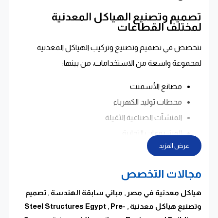
تصميم وتصنيع الهياكل المعدنية
لمختلف القطاعات
نتخصص في تصميم وتصنيع وتركيب الهياكل المعدنية
لمجموعة واسعة من الاستخدامات، من بينها:
مصانع الأسمنت
محطات توليد الكهرباء
المنشآت الصناعية الثقيلة
المشروعات التجارية
عرض المزيد
المستشفيات والمرافق الطبية
مجالات التخصص
كل مشروع يتم التعامل معه باعتباره كيانًا مستقلًا بمتطلباته
الخاصة، لذلك يتم تصميم كل مبنى معدني وفق مواصفات
هياكل معدنية في مصر
,
مباني سابقة الهندسة
,
تصميم
العميل بدقة كاملة، دون تحميله أي تكاليف إضافية مقابل
وتصنيع هياكل معدنية
,
Pre-
,
Steel Structures Egypt