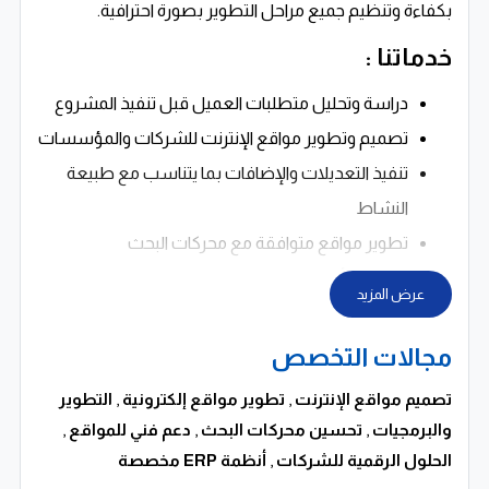
بكفاءة وتنظيم جميع مراحل التطوير بصورة احترافية.
خدماتنا :
دراسة وتحليل متطلبات العميل قبل تنفيذ المشروع
تصميم وتطوير مواقع الإنترنت للشركات والمؤسسات
تنفيذ التعديلات والإضافات بما يتناسب مع طبيعة
النشاط
تطوير مواقع متوافقة مع محركات البحث
استخدام أحدث تقنيات تطوير الويب
عرض المزيد
تحسين سرعة تحميل المواقع واستقرار الأداء
تقليل استهلاك موارد السيرفر لرفع كفاءة التشغيل
مجالات التخصص
متابعة أداء المواقع بشكل مستمر
تصميم مواقع الإنترنت
,
تطوير مواقع إلكترونية
,
التطوير
تقديم حلول سريعة للمشكلات التقنية
والبرمجيات
,
تحسين محركات البحث
,
دعم فني للمواقع
,
دعم فني وخدمة ما بعد البيع على مدار الساعة
الحلول الرقمية للشركات
,
أنظمة ERP مخصصة