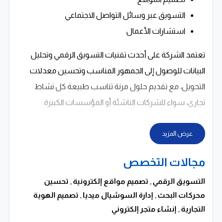
التسويق عبر وسائل التواصل الاجتماعي
استشارات الأعمال
تعتمد الشركة على أحدث تقنيات التسويق الرقمي وتحليل
البيانات للوصول إلى الجمهور المناسب وتحسين معدلات
التحويل، مع تقديم حلول مرنة تناسب طبيعة كل نشاط
تجاري، سواء للشركات الناشئة أو المؤسسات الكبيرة.
كما توفّر الشركة خدمات تصميم مواقع إلكترونية احترافية
عرض المزيد
ومتاجر إلكترونية متوافقة مع جميع الأجهزة، مع الاهتمام
بسرعة التصفح وتجربة المستخدم وتهيئة المواقع لمحركات
مجالات التخصص
البحث، بما يساعد على رفع معدلات الظهور وزيادة فرص
التسويق الرقمي
,
تصميم مواقع إلكترونية
,
تحسين
البيع والتفاعل.
محركات البحث
,
إدارة السوشيال ميديا
,
تصميم الهوية
التجارية
,
إنشاء متجر إلكتروني
وفي مجال التسويق الرقمي، يتم تنفيذ حملات إعلانية مدفوعة