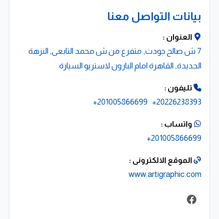
بخطط دقيقة تستهدف تحقيق أعلى عائد على الاستثمار، إلى
بيانات التواصل معنا
جانب إدارة منصات التواصل الاجتماعي وصناعة محتوى احترافي
العنوان :
يعزز حضور العلامة التجارية ويزيد من تفاعل العملاء.
7 ش صالح جودت, متفرع من ش محمد التابعى, النزهة
لماذا نحن؟
الجديدة, القاهرة امام البارون لاستريو السيارة
حلول رقمية وتسويقية متكاملة
تليفون :
استراتيجيات قائمة على التحليل والنتائج
201005866699+
20226238393+
تصميمات احترافية متوافقة مع معايير السيو
واتساب :
خبرة في إدارة الحملات الإعلانية وتحسين التحويل
201005866699+
دعم فني ومتابعة مستمرة
خدمات مرنة تناسب مختلف الأنشطة التجارية
الموقع الالكترونى :
www.artigraphic.com
تركّز الشركة على تحقيق نتائج حقيقية يمكن قياسها، من
خلال زيادة الظهور الرقمي، تحسين الوعي بالعلامة التجارية،
ورفع معدلات التحويل والمبيعات عبر حلول تسويقية وتقنية