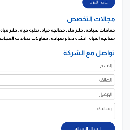
عرض المزيد
حلول المياه الطبية والمختبرية
مجالات التخصص
أجهزة ومحطات غسيل الكلى للمستشفيات
حمامات سباحة
,
فلتر ماء
,
معالجة مياه
,
تحلية مياه
,
فلتر مياة 
وحدات إزالة الأيونات للمختبرات
معالجة المياه
,
انشاء حمام سباحة
,
مقاولات حمامات السباحة
وحدات إنتاج الماء المقطر
تواصل مع الشركة
إنشاءات وتصميمات المياه الترفيهية
إنشاء وتنفيذ جميع حمامات السباحة
تصميم وتنفيذ الشلالات والنافورات بأنواعها المختلفة
إرسال الرسالة