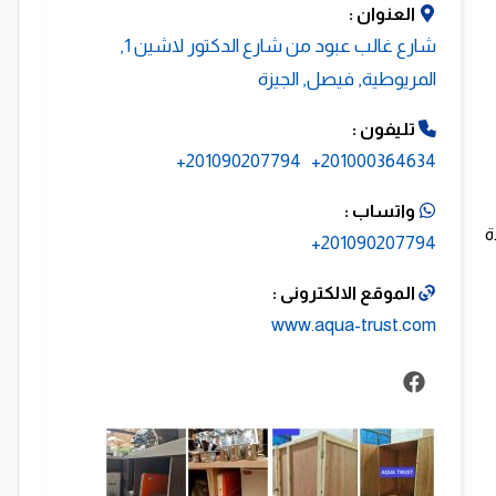
العنوان :
شارع غالب عبود من شارع الدكتور لاشين 1,
المريوطية, فيصل, الجيزة
تليفون :
201090207794+
201000364634+
واتساب :
على شهادة
201090207794+
الموقع الالكترونى :
www.aqua-trust.com