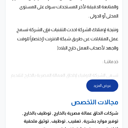
والمتابعة الدقيقة لأخر المستجدات سواء على المستوى
المحلى أو الدولى .
ونتيجة لإمتلاك الشركة احدث التقنيات فإن الشركة تسمح
عمل المقابلات عن طريق شبكة الانترنت (إختصاراً للوقت
والجهد لأصحاب العمل خارج البلاد(
خدماتنــا :
تسعى الشركة الاوفياء لإلحاق العمالة المصرية بالخارج لتقديم
مجموعة من الخدمات ، فبالإضافة إلى خدمات التوظيف
عرض المزيد
والعمالة تتعاون الشركة مع شقيقاتها من الشركات (
مجالات التخصص
الشركة الدولية للتجارة والمقاولات ) والتى شارك فى
تأسيسها مساهمين من الشركة الاوفياء لإلحاق العمالة
شركات الحاق عمالة مصرية بالخارج
,
توظيف بالخارج
,
توفير موارد بشرية
,
تعقيب
,
توظيف
,
توثيق ملحقية
المصرية بالخارج لتقديم خدمات التوظيف المحلى من خلال