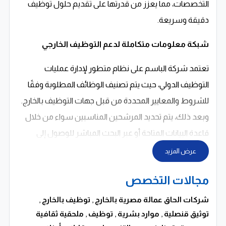
التخصصات، مما يعزز من قدرتها على تقديم حلول توظيف
دقيقة وسريعة.
شبكة معلومات متكاملة لدعم التوظيف الخارجي
تعتمد شركة الباسم على نظام متطور لإدارة عمليات
التوظيف الدولي، حيث يتم تصنيف الوظائف المطلوبة وفقًا
للشروط والمعايير المحددة من قبل جهات التوظيف بالخارج.
وبعد ذلك، يتم تحديد المرشحين المناسبين سواء من خلال
قاعدة البيانات المتاحة أو عبر البحث المباشر للوصول إلى
أفضل الكفاءات.
عرض المزيد
تسهم هذه المنهجية الاحترافية في رفع كفاءة عملية إلحاق
مجالات التخصص
العمالة بالخارج، وتقليل الوقت اللازم لاختيار المرشحين
شركات الحاق عمالة مصرية بالخارج
,
توظيف بالخارج
,
المناسبين، مع ضمان توافق المهارات والخبرات مع متطلبات
توثيق قنصلية
,
موارد بشرية
,
توظيف
,
ملحقية ثقافية
سوق العمل في الدول المستقبلة للعمالة.