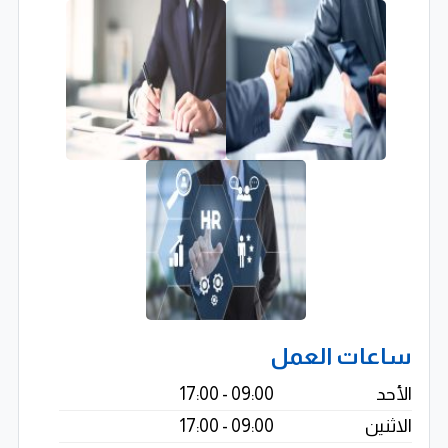
لا تقتصر خدمات شركة الباسم لإلحاق العمالة المصرية بالخارج
على التوظيف الدولي فقط، بل تمتد أيضًا إلى خدمات التوظيف
المحلي من خلال التعاون مع شركات شقيقة شارك في
تأسيسها مساهمون من الشركة. ويهدف هذا التكامل إلى
توفير أفضل العناصر الوظيفية وفق مواصفات محددة
مسبقًا تلبي احتياجات العملاء.
تبدأ عملية التوظيف بتحديد دقيق للوظائف المطلوبة، ثم يتم
فرز المرشحين وفقًا للمعايير المتفق عليها، تليها المقابلات
الشخصية التي تُجرى إما بحضور ممثلي الجهة الطالبة للتوظيف
أو من خلال لجان متخصصة داخل الشركة، لضمان اختيار
ساعات العمل
أفضل المرشحين لشغل الوظائف في مختلف التخصصات.
الأحد
09:00 - 17:00
كوادر بشرية مؤهلة ودعم تكنولوجي متطور
الاثنين
09:00 - 17:00