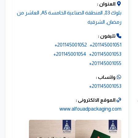
العنوان :
بلوك 83, المنطقة الصناعية الخامسة A5, العاشر من
رمضان, الشرقية
تليفون :
201145001052+
201145001051+
201145001054+
201145001053+
201145001055+
واتساب :
201145001053+
الموقع الالكترونى :
www.alfouadpackaging.com