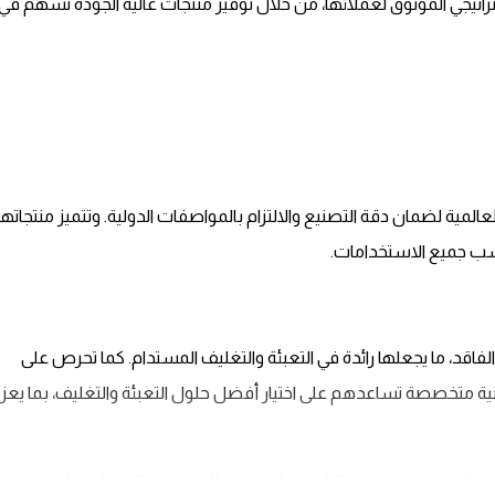
تيجي الموثوق لعملائها، من خلال توفير منتجات عالية الجودة تسهم في:
المية لضمان دقة التصنيع والالتزام بالمواصفات الدولية. وتتميز منتجاتها
اسب جميع الاستخدامات.
 الفاقد، ما يجعلها رائدة في التعبئة والتغليف المستدام. كما تحرص على
ة متخصصة تساعدهم على اختيار أفضل حلول التعبئة والتغليف، بما يعزز
زام بالمواعيد، ما جعلها الشريك المفضل للعديد من المصانع الكبرى