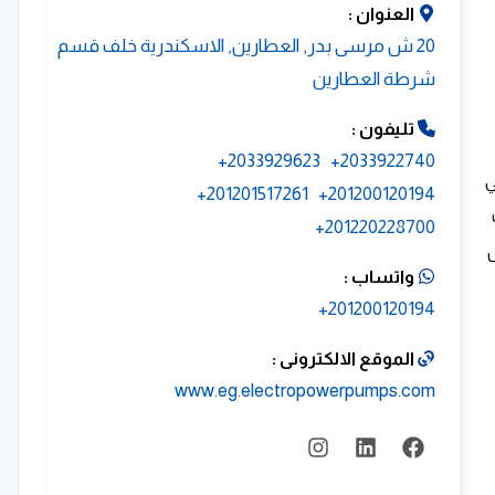
العنوان :
20 ش مرسى بدر, العطارين, الاسكندرية خلف قسم
شرطة العطارين
تليفون :
2033929623+
2033922740+
201201517261+
201200120194+
201220228700+
ل
واتساب :
201200120194+
الموقع الالكترونى :
www.eg.electropowerpumps.com