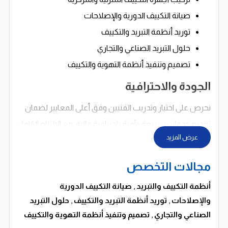
صيانة التكييف الدورية والإصلاحات
توريد أنظمة التبريد والتكييف
حلول التبريد الصناعي والتجاري
تصميم وتنفيذ أنظمة التهوية والتكييف
الجودة والاحترافية
نحرص على اختيار وتدريب الفنيين وفق أعلى المعايير لضمان
تقديم خدمات سريعة وآمنة باحترافية عالية، مع الالتزام الكامل
عرض المزيد
بجودة التنفيذ ودقة الأداء.
مجالات التخصص
كما نستخدم أحدث التقنيات والأنظمة الموفرة للطاقة
لتقديم حلول فعالة تساعد على تحسين كفاءة التشغيل
أنظمة التكييف والتبريد
,
صيانة التكييف الدورية
وتقليل استهلاك الكهرباء.
والإصلاحات
,
توريد أنظمة التبريد والتكييف
,
حلول التبريد
الصناعي والتجاري
,
تصميم وتنفيذ أنظمة التهوية والتكييف
لماذا شركة الماسة؟