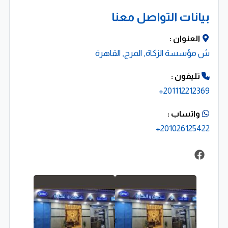
خبرة قوية في أنظمة التكييف والتبريد
بيانات التواصل معنا
أسعار تنافسية تناسب مختلف العملاء
العنوان :
حلول حديثة وموفرة للطاقة
ش مؤسسة الزكاة, المرج, القاهرة
دعم فني واستجابة سريعة
تليفون :
فريق عمل محترف ومتخصص
201112212369+
رؤيتنا
واتساب :
نسعى إلى توفير بيئة داخلية مريحة وصحية من خلال تقديم
201026125422+
أنظمة تكييف موثوقة وعالية الكفاءة تلبي احتياجات القطاع
السكني والتجاري والصناعي.
التزامنا بالاستدامة
نهتم بتقديم حلول تكييف تعتمد على تقنيات حديثة موفرة
للطاقة، بما يساهم في خفض التكاليف التشغيلية ودعم