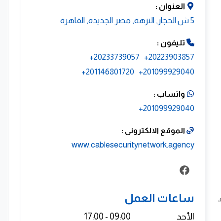
العنوان :
5 ش الحجاز, النزهة, مصر الجديدة, القاهرة
تليفون :
20233739057+
20223903857+
201146801720+
201099929040+
واتساب :
201099929040+
الموقع الالكترونى :
www.cablesecuritynetwork.agency
ساعات العمل
،
الأحد
09:00 - 17:00