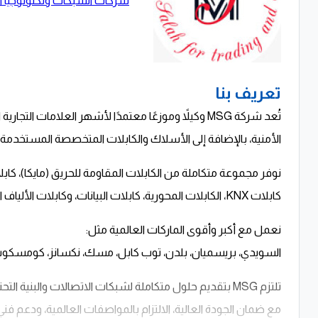
شركات الشبكات وتكنولوجيا 
تعريف بنا
تُعد شركة MSG وكيلاً وموزعًا معتمدًا لأشهر العلاما
الأمنية، بالإضافة إلى الأسلاك والكابلات المتخصصة المستخدمة ف
كابلات KNX، الكابلات المحورية، كابلات البيانات، وكابلات الألياف الضوئية، بما يضمن أعلى مستويات الأداء والأمان والاعتمادية.
نعمل مع أكبر وأقوى الماركات العالمية مثل:
السويدي، بريسميان، بلدن، توب كابل، مسك، نكسانز، كومسكوب، س
تلتزم MSG بتقديم حلول متكاملة لشبكات الاتصالات والبنية ا
مع ضمان الجودة العالية، الالتزام بالمواصفات العالمية، ودعم فن