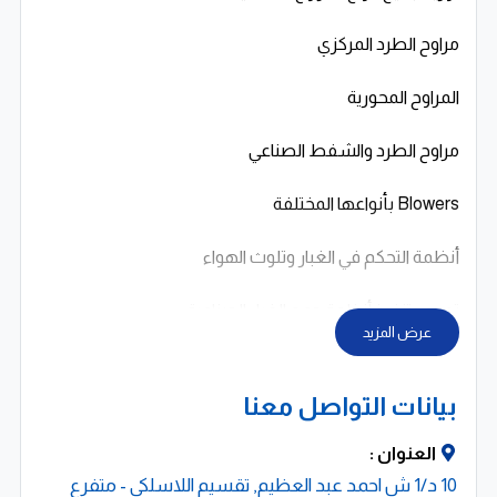
مراوح الطرد المركزي
المراوح المحورية
مراوح الطرد والشفط الصناعي
Blowers بأنواعها المختلفة
أنظمة التحكم في الغبار وتلوث الهواء
توريد وتنفيذ أنظمة جمع الغبار الصناعية
عرض المزيد
فلاتر الأكياس (Bag Filters)
بيانات التواصل معنا
فلاتر الكارتريدج (Cartridge Filters)
العنوان :
حلول مخصصة وفق طبيعة كل صناعة ومعايير السلامة
10 د/1 ش احمد عبد العظيم, تقسيم اللاسلكى - متفرع