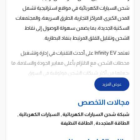
شحن السيارات الكهربائية في مواقع استراتيجية تشمل
المدن الكبرى، المراكز التجارية، الطرق السريعة، والمجتمعات
السكنية الجديدة، بما يضمن سهولة الوصول إلى نقاط
الشحن وتقليل القلق المرتبط بنفاد البطارية.
تعتمد Infinity EV على أحدث التقنيات في إدارة وتشغيل
محطات الشحن، مع الالتزام بأعلى معايير الجودة والسلامة، ما
يجعلها من أكثر شبكات الشحن موثوقية في السوق
المصري. هذا التوسع المدروس يعزز من ثقة الأفراد
عرض المزيد
والشركات في الاستثمار في السيارات الكهربائية كخيار
مجالات التخصص
مستدام واقتصادي على المدى الطويل.
شبكة شحن السيارات الكهربائية
,
السيارات الكهربائية
,
دور Infinity في دعم الطاقة المتجددة في مصر
الطاقة المتجددة
,
الطاقة النظيفة
تعد Infinity EV شركة تابعة لـ Infinity، الشركة الرائدة في