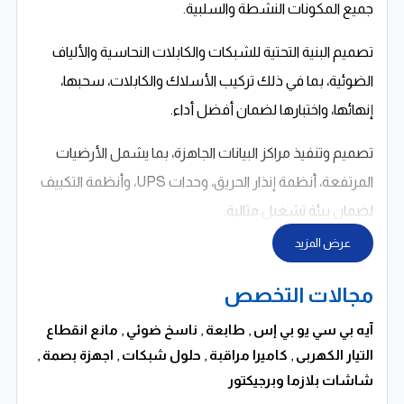
جميع المكونات النشطة والسلبية.
تصميم البنية التحتية للشبكات والكابلات النحاسية والألياف
الضوئية، بما في ذلك تركيب الأسلاك والكابلات، سحبها،
إنهائها، واختبارها لضمان أفضل أداء.
تصميم وتنفيذ مراكز البيانات الجاهزة، بما يشمل الأرضيات
المرتفعة، أنظمة إنذار الحريق، وحدات UPS، وأنظمة التكييف
لضمان بيئة تشغيل مثالية.
عرض المزيد
حلول التحكم في الوصول وإدارة المباني والوسائط المتعددة
لضمان التشغيل الآمن والمراقبة المتكاملة.
مجالات التخصص
أنظمة المراقبة والأمن والسلامة وحلول الشبكات النشطة
آيه بي سي يو بي إس
,
طابعة
,
ناسخ ضوئي
,
مانع انقطاع
التيار الكهربى
,
كاميرا مراقبة
,
لتوفير حماية شاملة للمؤسسات.
حلول شبكات
,
اجهزة بصمة
,
شاشات بلازما وبرجيكتور
استشارات ما قبل البيع وتحليل احتياجات العميل لتقديم حلول