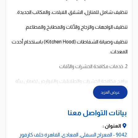
تنظيف شامل للمنازل، الشقق، الفيلات، والمكاتب الجديدة.
تنظيف الواجهات والزجاج والأثاث والمطابخ والمطاعم.
تنظيف وصيانة الشفاطات (Kitchen Hood) باستخدام أحدث
المعدات.
2. خدمات مكافحة الحشرات والآفات
برامج مكافحة الحشرات والطفيليات والقوارض لضمان بيئة
صحية وآمنة.
عرض المزيد
خدمات وقاية دورية مخصصة لجميع أنواع المنشآت.
بيانات التواصل معنا
3. التعقيم والتطهير
العنوان :
9042 - المعراج السفلى, المعادى, القاهرة خلف كارفور
تعقيم شامل للمنازل والمكاتب والمطابخ والمطاعم.