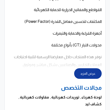
القواطع والمفاتيح الحرارية للحماية الكهربائية
المكثفات لتحسين معامل القدرة (Power Factor)
أجهزة القراءة والحماية والتيمرات
محولات التيار (CT) بأنواع مختلفة
نوفر هذه المنتجات داخل معارضنا الرسمية لتلبية احتياجات
العملاء التجاريين والصناعيين بشكل مباشر وموثوق.
عرض المزيد
خدماتنا الصناعية والتصنيعية
مجالات التخصص
في مصنعنا، نقوم بتصنيع لوحات كهربائية عالية الجودة
تشمل:
لوحة كهرباء
,
توريدات كهربائية
,
مقاولات كهربائية
,
كشاف ليد
لوحات باور (Power Panels)