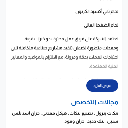
لحام ثاني أكسيد الكربون
لحام الضغط العالي
تعتمد الشركة على فريق عمل محترف ذو خبرات قوية
ومعدات متطورة لضمان تنفيذ مشاريع صناعية متكاملة تلبي
احتياجات العملاء بدقة ومرونة، مع الالتزام بالمواعيد والمعايير
الفنية المعتمدة.
باور جوب… خبرة صناعية متخصصة، جودة متفوقة، وحلول
عرض المزيد
متكاملة منذ أكثر من 15 عامًا.
مجالات التخصص
تنكات بترول
,
تصنيع تنكات
,
هيكل معدنى
,
خزان استانلس
ستيل
,
تنك حديد
,
خزان وقود