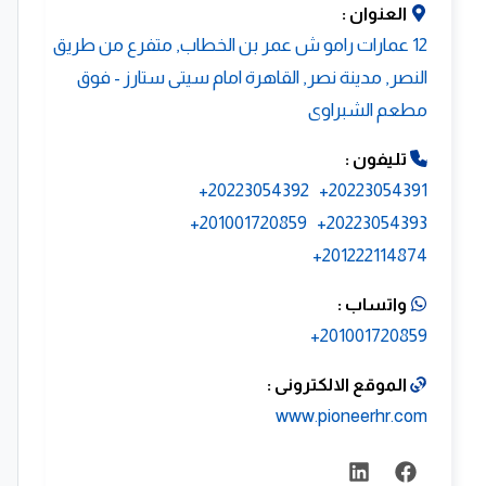
العنوان :
12 عمارات رامو ش عمر بن الخطاب, متفرع من طريق
النصر, مدينة نصر, القاهرة امام سيتى ستارز - فوق
مطعم الشبراوى
تليفون :
20223054392+
20223054391+
201001720859+
20223054393+
201222114874+
واتساب :
201001720859+
الموقع الالكترونى :
www.pioneerhr.com