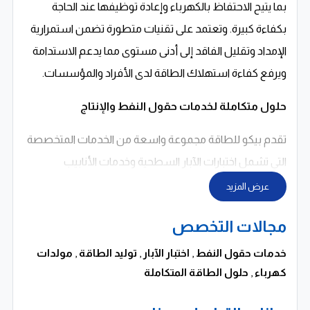
بما يتيح الاحتفاظ بالكهرباء وإعادة توظيفها عند الحاجة
بكفاءة كبيرة. وتعتمد على تقنيات متطورة تضمن استمرارية
الإمداد وتقليل الفاقد إلى أدنى مستوى مما يدعم الاستدامة
ويرفع كفاءة استهلاك الطاقة لدى الأفراد والمؤسسات.
حلول متكاملة لخدمات حقول النفط والإنتاج
تقدم بيكو للطاقة مجموعة واسعة من الخدمات المتخصصة
التي تشمل اختبارات الآبار السطحية وخدمات الأنابيب
الملفوفة وخدمات الضخ بالإضافة إلى سوائل الحفر والأدوات
عرض المزيد
السفلية. كما توفر خدمات الورش والتصنيع والمشروعات
مجالات التخصص
والخدمات البحرية مما يجعلها شريكًا متكاملًا للعملاء في
قطاع النفط والغاز. تعتمد الشركة على خبرتها الواسعة
خدمات حقول النفط
,
اختبار الآبار
,
توليد الطاقة
,
مولدات
كهرباء
,
حلول الطاقة المتكاملة
لتقديم حلول مصممة خصيصًا تحقق أعلى كفاءة تشغيلية
وتقلل من التكاليف.