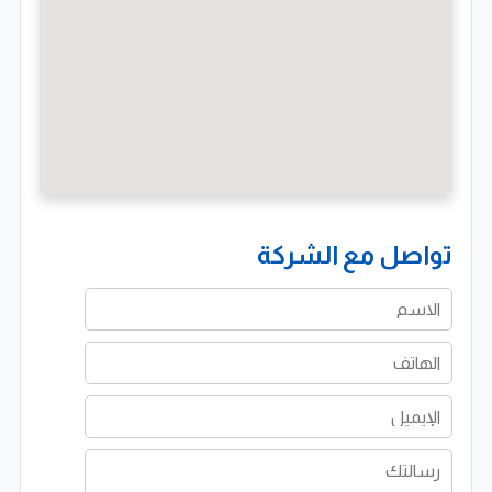
تضع بيكو للطاقة معايير السلامة والجودة في مقدمة
أولوياتها حيث تلتزم بتقديم خدمات تحقق أعلى مستويات
الأمان دون المساس بكفاءة الأداء. تعتمد الشركة على برامج
صيانة وقائية متطورة وإجراءات تشغيل دقيقة لضمان
استمرارية العمل وتقليل الأعطال مما يعزز ثقة العملاء في
خدماتها.
قسم توليد الطاقة وحلول الكهرباء المتكاملة
تواصل مع الشركة
تمتلك بيكو للطاقة قسمًا متخصصًا في توليد الطاقة يقدم
حلولًا شاملة تشمل مولدات الديزل والغاز وأنظمة الطاقة
الشمسية. توفر الشركة خدمات تركيب وتشغيل المولدات
بالإضافة إلى الصيانة الوقائية والتصحيحية باستخدام أحدث
التقنيات. هذا التكامل في الخدمات يضمن تلبية احتياجات
العملاء في مختلف القطاعات الصناعية والتجارية.