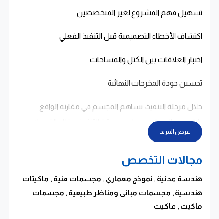
تسهيل فهم المشروع لغير المتخصصين
اكتشاف الأخطاء التصميمية قبل التنفيذ الفعلي
اختبار العلاقات بين الكتل والمساحات
تحسين جودة المخرجات النهائية
خلال مرحلة التنفيذ، يساهم المجسم في مقارنة الواقع
بالتصميم المعتمد، مما يدعم دقة التنفيذ ويقلل التعديلات
عرض المزيد
المكلفة.
مجالات التخصص
خدماتنا في 3D Life Company
???? تنفيذ ماكيت معماري احترافي
هندسة مدنية
,
نموذج معماري
,
مجسمات فنية
,
ماكيتات
هندسية
,
مجسمات مبانى ومناظر طبيعية
,
مجسمات
مجسمات مشاريع سكنية
ماكيت
,
ماكيت