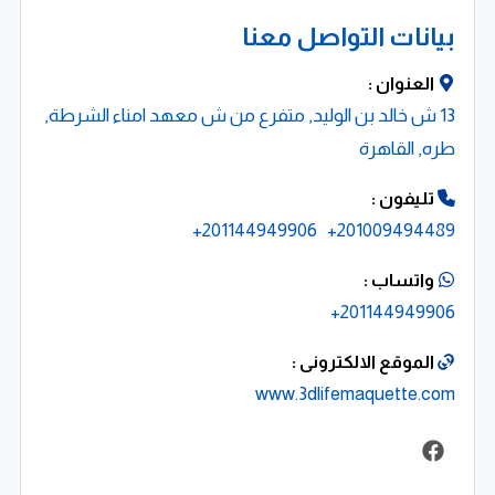
مجسمات مشاريع تجارية وإدارية
بيانات التواصل معنا
ماكيت مجمعات ومخططات عمرانية
العنوان :
13 ش خالد بن الوليد, متفرع من ش معهد امناء الشرطة,
نماذج تفصيلية عالية الدقة
طره, القاهرة
???? دراسات أولية للنماذج
تليفون :
نقوم بإعداد مجسمات أولية بأحجام مصغرة أثناء مرحلة
201144949906+
201009494489+
التصميم، تساعد المهندس على:
واتساب :
201144949906+
تقييم الكتل والفراغات
الموقع الالكترونى :
اختبار النسب المعمارية
www.3dlifemaquette.com
مراجعة العلاقات البصرية
تجنب الأخطاء قبل اعتماد التصميم النهائي