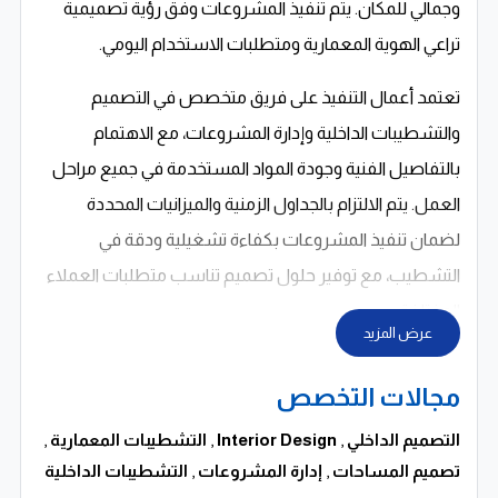
وجمالي للمكان. يتم تنفيذ المشروعات وفق رؤية تصميمية
تراعي الهوية المعمارية ومتطلبات الاستخدام اليومي.
تعتمد أعمال التنفيذ على فريق متخصص في التصميم
والتشطيبات الداخلية وإدارة المشروعات، مع الاهتمام
بالتفاصيل الفنية وجودة المواد المستخدمة في جميع مراحل
العمل. يتم الالتزام بالجداول الزمنية والميزانيات المحددة
لضمان تنفيذ المشروعات بكفاءة تشغيلية ودقة في
التشطيب، مع توفير حلول تصميم تناسب متطلبات العملاء
المختلفة.
عرض المزيد
تشمل خدمات الشركة التصميم والتنفيذ الكامل للمشروعات
مجالات التخصص
الداخلية، مع التنسيق بين الأعمال المعمارية والتشطيبات
للوصول إلى بيئة متكاملة تجمع بين الراحة والوظيفة
التصميم الداخلي
,
Interior Design
,
التشطيبات المعمارية
,
تصميم المساحات
,
إدارة المشروعات
,
والمظهر المعماري المتناسق. كما يتم تقديم حلول تصميم
التشطيبات الداخلية