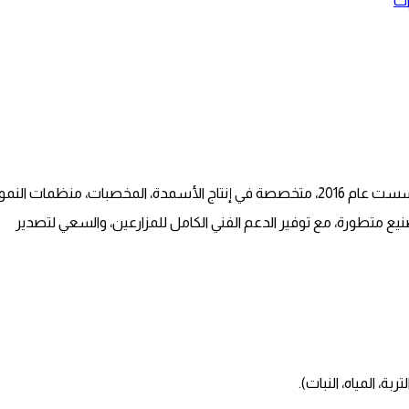
ات
ريتش جرو هي شركة مصرية صاعدة في مجال التنمية الزراعية تأسست عام 2016، متخصصة في إنتاج الأسمدة، المخصبات، منظمات النمو
نيع متطورة، مع توفير الدعم الفني الكامل للمزارعين، والسعي لتصدير
بة، المياه، النبات).