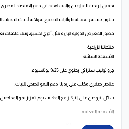
تحقيق الربحية للمزارعين والمساهمة في دعم الاقتصاد المصري و
تطوير مستمر لمنتجاتها وآليات التصنيع لمواكبة أحدث التقنيات الزرا
حضور المعارض الدولية البارزة مثل أجري اكسبو، وبناء علاقات تعا
منتجاتنا الزراعية
الأسمدة السائلة:
جرو توليب سترا كي: يحتوي على 25% بوتاسيوم.
عناصر صغرى مخلب على إيديتا: دعم النمو الصحي للنبات.
سائل نتروجين عالي التركيز مع المغنيسيوم: تعزيز نمو المحاصيل 
الأسمدة المعلقة:
كالسيوم 35% مع بورن 1%