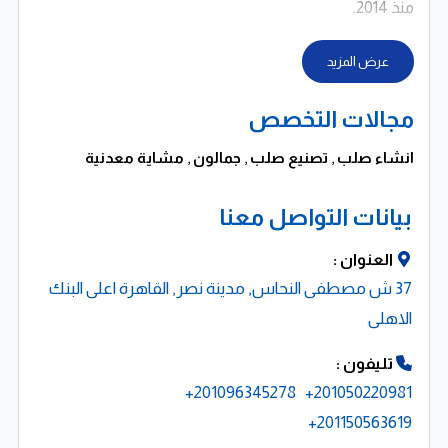
منذ 2014.
عرض المزيد
مجالات التخصص
انشاء صلب
,
تصنيع صلب
,
جمالون
,
مشاية معدنية
بيانات التواصل معنا
العنوان :
37 ش مصطفى النحاس, مدينة نصر, القاهرة اعلى البنك
الاهلى
تليفون :
201096345278+
201050220981+
201150563619+