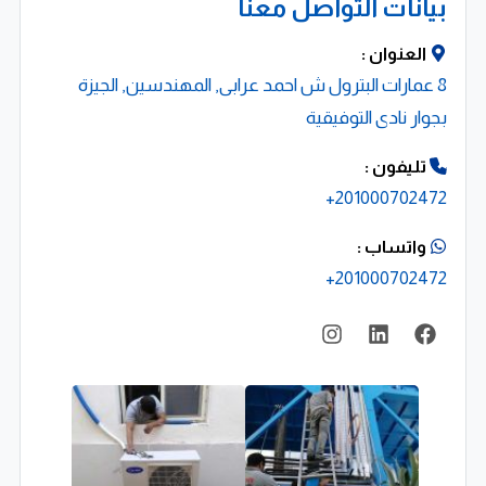
بيانات التواصل معنا
صيانة دورية وخدمات دعم فني احترافية
العنوان :
8 عمارات البترول ش احمد عرابى, المهندسين, الجيزة
تعد خدمات الصيانة من أهم ما يميز شركة فالكون حيث تقدم
بجوار نادى التوفيقية
برامج صيانة دورية شاملة تهدف إلى الحفاظ على كفاءة
أجهزة التكييف والتبريد وضمان عملها بشكل مستمر دون
تليفون :
201000702472+
أعطال كما توفر الشركة خدمات دعم فني سريعة وفعالة
للتعامل مع أي مشكلات طارئة مما يمنح العملاء راحة
واتساب :
واطمئنان في استخدام أنظمة التكييف الخاصة بهم
201000702472+
حلول التبريد التجاري والصناعي
تتميز شركة فالكون بتقديم حلول تبريد متكاملة للمنشآت
التجارية والصناعية حيث تعمل على تصميم وتنفيذ أنظمة تبريد
تناسب احتياجات كل مشروع على حدة سواء كان مصنعًا أو
شركة أو منشأة تجارية, وتعتمد الشركة على خبرتها الطويلة