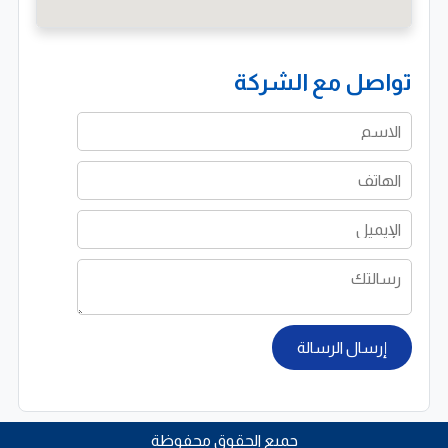
بالجيزة في موقع مميز يسهل الوصول إليه مما يساعد في
سرعة تقديم الخدمات للعملاء في مختلف المناطق
تواصل مع الشركة
هذا الموقع الاستراتيجي يعزز من قدرة الشركة على الاستجابة
السريعة لطلبات العملاء وتقديم الدعم الفني في الوقت
المناسب
الالتزام بالجودة وبناء الثقة
تضع شركة فالكون الجودة في مقدمة أولوياتها حيث تسعى
دائمًا إلى تقديم خدمات تعتمد على الدقة والاحترافية مع
الالتزام بالمواعيد وتقديم حلول فعالة تلبي احتياجات
إرسال الرسالة
العملاء, كما تحرص على بناء علاقات طويلة الأمد مع عملائها
من خلال تقديم خدمات موثوقة وأسعار تنافسية تناسب
مختلف الفئات
جميع الحقوق محفوظة