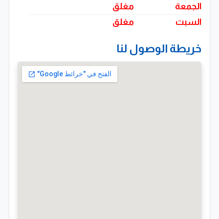
الجمعة
مغلق
داخل الأماكن المغلقة, هذه الخدمة تعتبر جزءًا مهمًا من
السبت
مغلق
الحفاظ على أداء الأجهزة وضمان استمرارية عملها بكفاءة
عالية
خريطة الوصول لنا
فريق فني عالي الكفاءة
تعتمد شركة فالكون على فريق عمل من الفنيين
والمهندسين ذوي الخبرة العالية في مجال التكييف والتبريد
حيث يتم تدريبهم بشكل مستمر على أحدث التقنيات
والأساليب الحديثة لضمان تقديم خدمات بجودة عالية هذا
الفريق يمثل العمود الفقري للشركة ويساهم بشكل كبير في
تحقيق رضا العملاء
موقع استراتيجي في المهندسين
يقع المقر الرئيسي لشركة فالكون في منطقة المهندسين