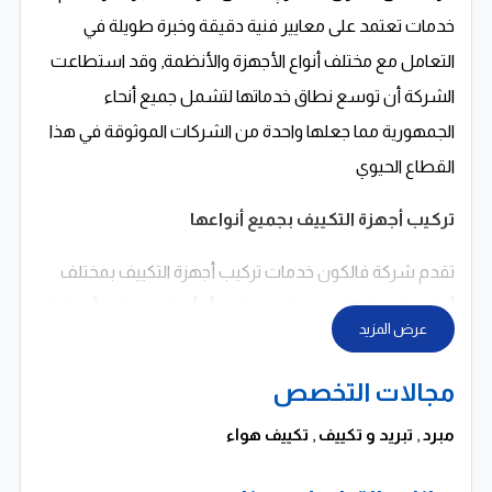
خدمات تعتمد على معايير فنية دقيقة وخبرة طويلة في
التعامل مع مختلف أنواع الأجهزة والأنظمة, وقد استطاعت
الشركة أن توسع نطاق خدماتها لتشمل جميع أنحاء
الجمهورية مما جعلها واحدة من الشركات الموثوقة في هذا
القطاع الحيوي
تركيب أجهزة التكييف بجميع أنواعها
تقدم شركة فالكون خدمات تركيب أجهزة التكييف بمختلف
أنواعها سواء كانت وحدات سبليت أو أنظمة مركزية أو حلول
عرض المزيد
تبريد تجارية وصناعية حيث تعتمد على فريق فني متخصص
يمتلك خبرة كبيرة في تنفيذ أعمال التركيب بدقة عالية تضمن
مجالات التخصص
أفضل أداء للأجهزة, كما تحرص الشركة على اختيار أفضل
مبرد
,
تبريد و تكييف
,
تكييف هواء
طرق التركيب التي تضمن كفاءة التشغيل وتقليل استهلاك
الطاقة مع الحفاظ على عمر الجهاز لأطول فترة ممكنة