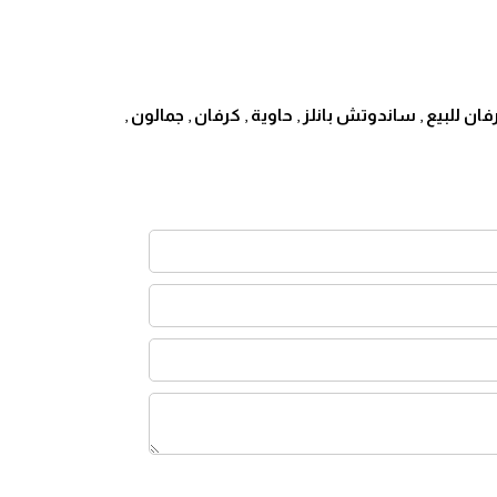
ى المؤسسات والجهات، من بينها:
فان للبيع
,
ساندوتش بانلز
,
حاوية
,
كرفان
,
جمالون
,