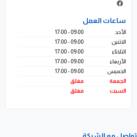
الكهربائية على مستوى الأفراد والمؤسسات.
دعم النقل النظيف وبناء منظومة مستدامة
ساعات العمل
الأحد
09:00 - 17:00
تتمثل مهمة Kilowatt في تقديم حلول شحن آمنة وموثوقة
الاثنين
09:00 - 17:00
ومبتكرة تدعم نمو النقل النظيف في مصر. وتسعى الشركة
الثلاثاء
09:00 - 17:00
إلى جعل التنقل الكهربائي متاحًا للجميع من خلال توفير
الأربعاء
09:00 - 17:00
منتجات عالية الجودة، وتركيب احترافي، وخدمة عملاء استثنائية.
الخميس
09:00 - 17:00
ومن خلال الاستثمار في شواحن السيارات الكهربائية
الجمعة
مغلق
المتطورة، تساهم الشركة في بناء منظومة نقل مستدامة
السبت
مغلق
تقلل من الانبعاثات الكربونية وتعزز من الاعتماد على الطاقة
النظيفة. ويعكس ذلك التزامها بدعم الأهداف الوطنية
للاستدامة والتحول إلى اقتصاد منخفض الكربون.
رؤية طموحة لقيادة مستقبل الشحن الكهربائي في
تواصل مع الشركة