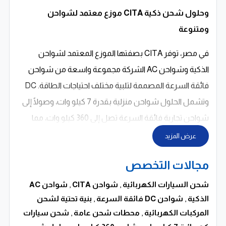
موزع معتمد لشواحن CITA وحلول شحن ذكية
ومتنوعة
في مصر، توفر
CITA
بصفتها الموزع المعتمد لشواحن
الشركة مجموعة واسعة من شواحن AC الذكية وشواحن
DC فائقة السرعة المصممة لتلبية مختلف احتياجات الطاقة.
وتشمل الحلول شواحن منزلية بقدرة 7 كيلو وات، وصولًا إلى
شواحن تجارية فائقة السرعة تصل إلى 360 كيلو وات، مما
يجعلها مناسبة للمشروعات التجارية الكبرى ومحطات الشحن
عرض المزيد
العامة.
مجالات التخصص
تتميز هذه الشواحن بتقنيات متقدمة تتيح إدارة عملية الشحن
شحن السيارات الكهربائية
,
شواحن CITA
,
شواحن AC
بكفاءة، ومراقبة الأداء في الوقت الفعلي، وضمان توزيع مثالي
الذكية
,
شواحن DC فائقة السرعة
,
بنية تحتية لشحن
للطاقة. كما تدعم مختلف المعايير العالمية لشحن السيارات
المركبات الكهربائية
,
محطات شحن عامة
,
شحن سيارات
الكهربائية، مما يعزز من التوافق مع معظم أنواع المركبات