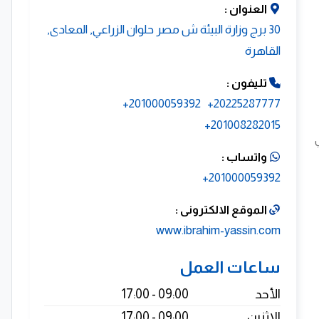
العنوان :
30 برج وزارة البيئة ش مصر حلوان الزراعي, المعادى,
القاهرة
تليفون :
201000059392+
20225287777+
201008282015+
واتساب :
201000059392+
الموقع الالكترونى :
www.ibrahim-yassin.com
ساعات العمل
الأحد
09:00 - 17:00
الاثنين
09:00 - 17:00