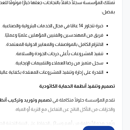
تمتلك المؤسسة سجلًا حافلًا بالنجاحات جعلها خيارًا موثوقًا لل
بفضل:
خبرة تتجاوز 14 عامًا في مجال الخدمات البترولية والصناعية.
فريق من المهندسين والفنيين المؤهلين علميًا وعمليًا.
الالتزام الكامل بالمواصفات والمعايير الدولية المعتمدة.
تنفيذ المشروعات بأعلى درجات الجودة والسلامة.
سجل متميز من رضا العملاء والتقييمات الإيجابية.
القدرة على إدارة وتنفيذ المشروعات المعقدة بكفاءة عالية
تصميم وتنفيذ أنظمة الحماية الكاثودية
تقدم المؤسسة حلولًا متكاملة في
تصميم وتوريد وتركيب أنظمة
والخزانات من التآكل الناتج عن التفاعل مع التربة أو المياه.
وتُعد هذه الأنظمة من أهم وسائل الحفاظ على البنية التحتية الص