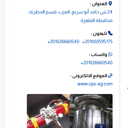
العنوان :
24 ش حامد أبو سريع، العزب، قسم المطرية،
محافظة القاهرة‬
تليفون :
201026660540+
201008595175+
واتساب :
201026660540+
الموقع الالكترونى :
www.cps-eg.com