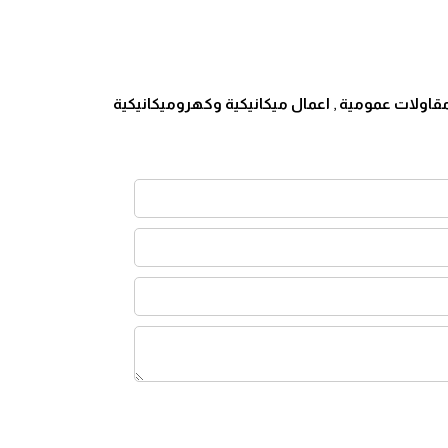
والتكاليف المستقبلية.
ظمة مكافحة الحريق والإطفاء الآلي
وفق أحدث المعايير العالمية.
قاولات عمومية
,
اعمال ميكانيكية وكهروميكانيكية
رية التشغيل في مختلف البيئات الصناعية والتجارية.