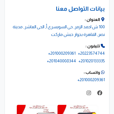
تصميم وتنفيذ الهوية البصرية
بيانات التواصل معنا
نوفر خدمات تصميم وتنفيذ الهوية البصرية الكاملة للشركات،
العنوان :
بما يعكس احترافية علامتك التجارية ويعزز حضورها في
100 ش احمد الزمر, حى السويسرى أ, الحى العاشر, مدينة
السوق.
نصر, القاهرة بجوار حبش ماركت
طباعة إعلانية وهدايا ترويجية
تليفون :
201000209361+
20223574744+
تشمل خدماتنا المتخصصة:
201040008344+
201020133335+
طباعة المجّات، الأعلام، البانرات، الفليكس
واتساب :
اليفط الحروف البلاستيكية والأكريليك
201000209361+
طباعة وتطبيق الفينيل على الواجهات الزجاجية والسيارات
طباعة التيشيرتات، الكابات، الشنط الورقية والقماشية