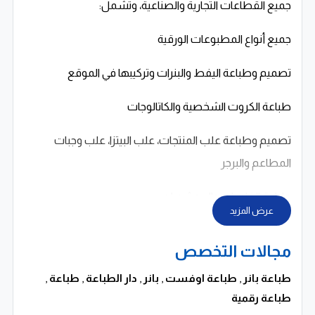
جميع القطاعات التجارية والصناعية، وتشمل:
جميع أنواع المطبوعات الورقية
تصميم وطباعة اليفط والبنرات وتركيبها في الموقع
طباعة الكروت الشخصية والكاتالوجات
تصميم وطباعة علب المنتجات، علب البيتزا، علب وجبات
المطاعم والبرجر
طباعة الفلايرات والبروشورات
عرض المزيد
الدورات المستندية (فواتير – إيصالات – دفاتر تجليد – أصل
مجالات التخصص
وصورة)
طباعة بانر
,
طباعة اوفست
,
بانر
,
دار الطباعة
,
طباعة
,
مشاريع التخرج والطباعة الأكاديمية
طباعة رقمية