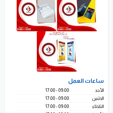
الاستيكرات بجميع المقاسات والأنواع
طباعة الحملات الانتخابية للمرشحين والأحزاب
دروع التكريم والختم والتجهيزات الخاصة
نضم قسمًا متخصصًا في:
الدروع الكريستالية والخشبية
دروع التكريم والميداليات
شهادات التقدير
ساعات العمل
اليفط الأكريليك بمختلف المقاسات
الأحد
09:00 - 17:00
الاثنين
09:00 - 17:00
الأختام بأنواعها (الأوتوماتيكية – أختام المعاشات)
الثلاثاء
09:00 - 17:00
طباعة بطاقات الـ ID