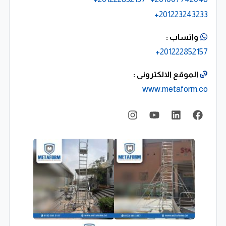
201223243233+
واتساب :
201222852157+
الموقع الالكترونى :
www.metaform.co