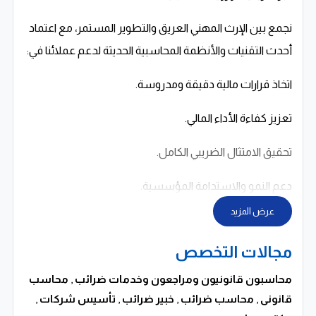
نجمع بين الإرث المهني العريق والتطوير المستمر، مع اعتماد
أحدث التقنيات والأنظمة المحاسبية الحديثة لدعم عملائنا في:
اتخاذ قرارات مالية دقيقة ومدروسة.
تعزيز كفاءة الأداء المالي.
تحقيق الامتثال الضريبي الكامل.
دعم النمو والاستدامة المؤسسية.
عرض المزيد
رؤيتنا
مجالات التخصص
الريادة في تقديم الخدمات المهنية المحاسبية والاستشارية
داخل مصر والوطن العربي، عبر:
محاسبون قانونيون ومراجعون وخدمات ضرائب
,
محاسب
قانونى
,
محاسب ضرائب
,
خبير ضرائب
,
تأسيس شركات
,
الالتزام بمعايير الجودة الدولية.