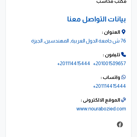
مكتب محاسب
تبنّي أحدث التقنيات المالية والمحاسبية.
بيانات التواصل معنا
استقطاب وتطوير أفضل الكفاءات المهنية.
العنوان :
76 ش جامعة الدول العربية, المهندسين, الجيزة
بناء شراكات طويلة الأمد قائمة على الثقة.
تليفون :
منهجيتنا المهنية
201114415444+
201001589657+
نقدّم خدمات متكاملة وموثوقة في:
واتساب :
المحاسبة وإعداد القوائم المالية.
201114415444+
الموقع الالكترونى :
المراجعة والتدقيق الداخلي والخارجي.
www.nourabozied.com
الاستشارات المالية والضريبية.
تأسيس الشركات وإعادة الهيكلة.